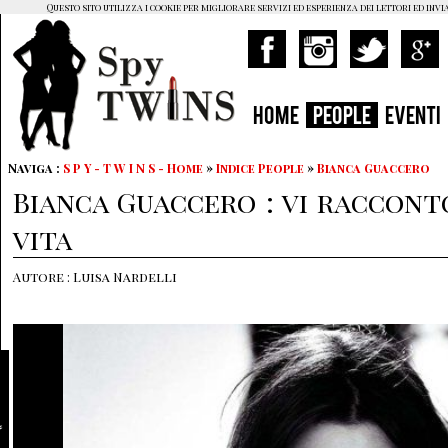
Questo sito utilizza i cookie per migliorare servizi ed esperienza dei lettori ed invi
HOME
PEOPLE
EVENTI
Naviga :
S P Y - T W I N S - Home
»
Indice People
»
Bianca Guaccero
Bianca Guaccero : vi raccont
vita
Autore : Luisa Nardelli