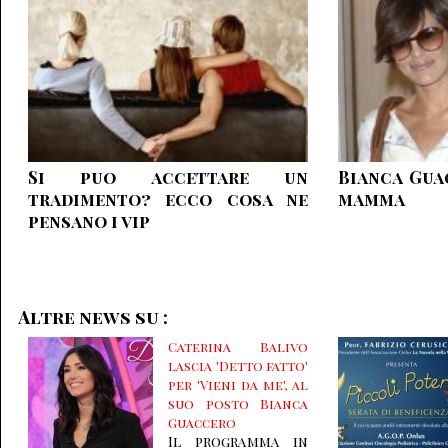
Si puo accettare un
Bianca Gua
tradimento? ecco cosa ne
mamma
pensano i vip
Altre news su :
Caterina Balivo
lascia 'Detto fatto'
per 'Vieni da me', al
suo posto Bianca
Guaccero
Il programma in