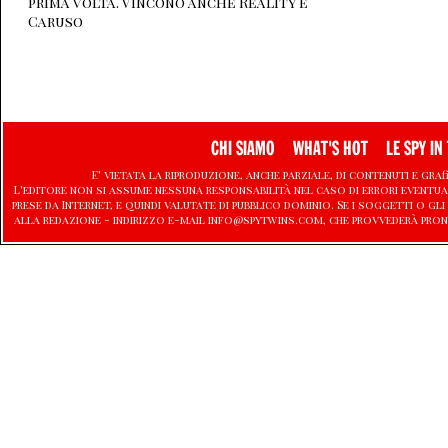
prima volta. Vincono anche Reality e
Caruso
CHI SIAMO
WHAT'S HOT
LE SPY IN 
E' vietata la riproduzione, anche parziale, di contenuti e graf
L'editore non si assume nessuna responsabilità nel caso di errori eventu
prese da Internet, e quindi valutate di pubblico dominio. Se i soggetti o
alla redazione - indirizzo e-mail info@spytwins.com, che provvederà pron