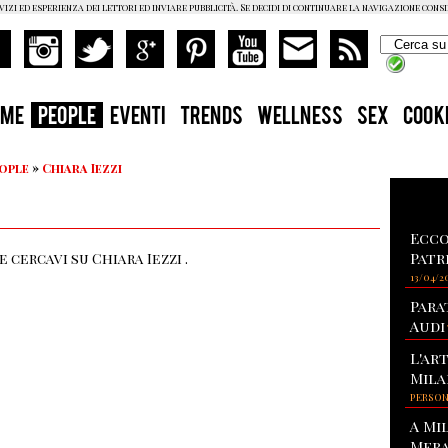
vizi ed esperienza dei lettori ed inviare pubblicità. Se decidi di continuare la navigazione cons
OME
PEOPLE
EVENTI
TRENDS
WELLNESS
SEX
COOK
eople
»
Chiara Iezzi
Ecco
Patr
 cercavi su Chiara Iezzi .
13/04/2
Para
Audi
L'ar
Mila
PERSO
A Mi
Mera