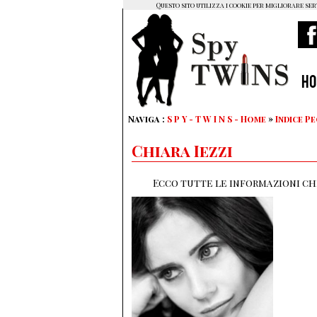
Questo sito utilizza i cookie per migliorare ser
H
Naviga :
S P Y - T W I N S - Home
»
Indice P
Chiara Iezzi
Ecco tutte le informazioni che