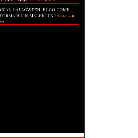
TRENDS
-
il 05/12/2019
rial Halloween: ecco come
formarsi in Maleficent
TRENDS
-
il
019