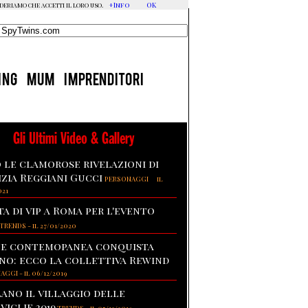
+Info
OK
ideriamo che accetti il loro uso.
ING
MUM
IMPRENDITORI
Gli Ultimi Video & Gallery
 le clamorose rivelazioni di
izia Reggiani Gucci
-
PERSONAGGI
il
021
ta di vip a Roma per l'evento
TRENDS
-
il 27/01/2020
te contemopanea conquista
no: ecco la collettiva Rewind
NAGGI
-
il 06/12/2019
lano il villaggio delle
viglie 2019