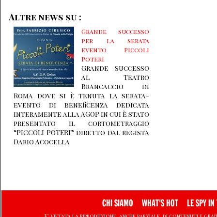
Altre news su :
Grande successo
per la serata
evento Piccoli
Poteri
Grande successo
al Teatro
Brancaccio di
Roma dove si è tenuta la serata-
evento di beneficenza dedicata
interamente alla AGOP in cui è stato
presentato il cortometraggio
“PICCOLI POTERI” diretto dal regista
Dario Acocella
CHI SIAMO
WHAT'S HOT
LE SPY IN 
E' vietata la riproduzione, anche parziale, di contenuti e graf