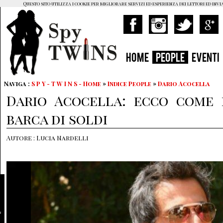
Questo sito utilizza i cookie per migliorare servizi ed esperienza dei lettori ed invi
HOME
PEOPLE
EVENTI
Naviga :
S P Y - T W I N S - Home
»
Indice People
»
Dario Acocella
Dario Acocella: ecco come
barca di soldi
Autore : Lucia Nardelli