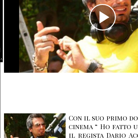
la
Con il suo primo d
cinema “ Ho fatto u
il regista Dario A