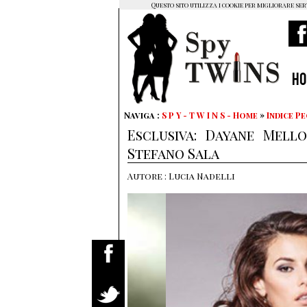
Questo sito utilizza i cookie per migliorare ser
H
Naviga :
S P Y - T W I N S - Home
»
Indice P
Esclusiva: Dayane Mell
Stefano Sala
Autore : Lucia Nadelli