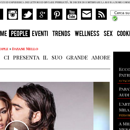
vizi ed esperienza dei lettori ed inviare pubblicità. Se decidi di continuare la navigazione cons
OME
PEOPLE
EVENTI
TRENDS
WELLNESS
SEX
COOK
eople
»
Dayane Mello
o ci presenta il suo grande amore
Ecco
Patr
13/04/2
Para
Audi
L'ar
Mila
PERSO
A Mi
Mera