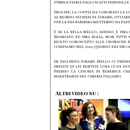
pubblicitaria dagli scatti sensuali
Inoltre, la coppia ha coronato la l
al mondo sei mesi fa. Dayane, ovvia
per la sua bambina mettendo da part
E se la bella Mello, adesso, è un
fidanzato ed una figlia, non tutti
molto conosciuto alle cronache ro
compagno nel 2010, quando era un ca
In esclusiva Dayane Mello ci presen
inediti di lei Sentite cosa ci da d
Premio La Chioma di Berenice ch
maestranze del cinema Italiano.
Altri video su :