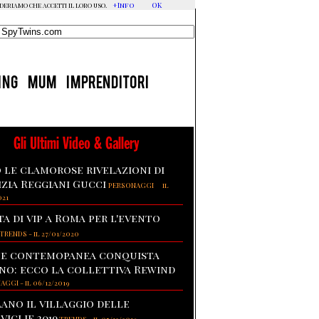
+Info
OK
ideriamo che accetti il loro uso.
ING
MUM
IMPRENDITORI
Gli Ultimi Video & Gallery
 le clamorose rivelazioni di
izia Reggiani Gucci
-
PERSONAGGI
il
021
ta di vip a Roma per l'evento
TRENDS
-
il 27/01/2020
te contemopanea conquista
no: ecco la collettiva Rewind
NAGGI
-
il 06/12/2019
lano il villaggio delle
viglie 2019