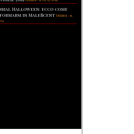
TRENDS
-
il 05/12/2019
rial Halloween: ecco come
formarsi in Maleficent
TRENDS
-
il
019