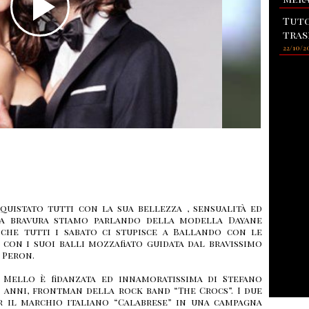
Tuto
tras
22/10/2
quistato tutti con la sua bellezza , sensualità ed
a bravura stiamo parlando della modella Dayane
che tutti i sabato ci stupisce a Ballando con le
" con i suoi balli mozzafiato guidata dal bravissimo
 Peron.
 Mello è fidanzata ed innamoratissima di Stefano
24 anni, frontman della rock band “The Crocs”. I due
 il marchio italiano “Calabrese” in una campagna