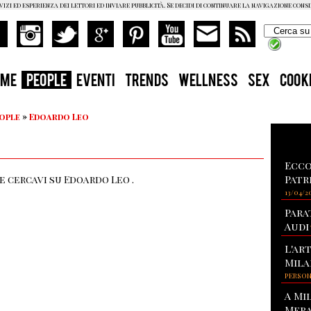
vizi ed esperienza dei lettori ed inviare pubblicità. Se decidi di continuare la navigazione cons
OME
PEOPLE
EVENTI
TRENDS
WELLNESS
SEX
COOK
eople
»
Edoardo Leo
Ecco
Patr
 cercavi su Edoardo Leo .
13/04/2
Para
Audi
L'ar
Mila
PERSO
A Mi
Mera