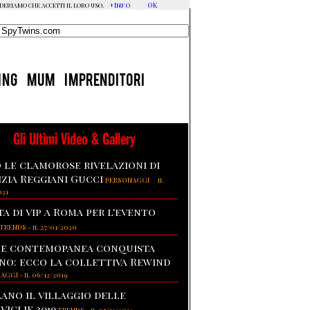
+Info
OK
ideriamo che accetti il loro uso.
ING
MUM
IMPRENDITORI
Gli Ultimi Video & Gallery
 le clamorose rivelazioni di
izia Reggiani Gucci
-
PERSONAGGI
il
021
ta di vip a Roma per l'evento
TRENDS
-
il 27/01/2020
te contemopanea conquista
no: ecco la collettiva Rewind
NAGGI
-
il 06/12/2019
lano il villaggio delle
viglie 2019