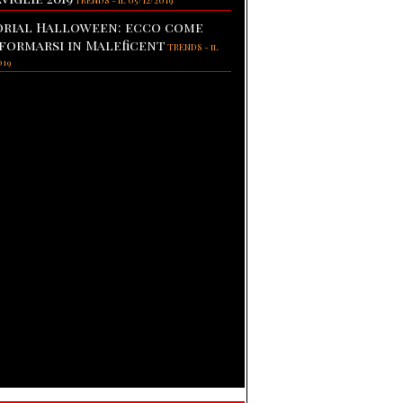
TRENDS
-
il 05/12/2019
rial Halloween: ecco come
formarsi in Maleficent
TRENDS
-
il
019