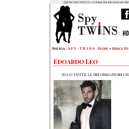
Questo sito utilizza i cookie per migliorare ser
H
Naviga :
S P Y - T W I N S - Home
»
Indice P
Edoardo Leo
Ecco tutte le informazioni che