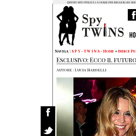
Questo sito utilizza i cookie per migliorare ser
H
Naviga :
S P Y - T W I N S - Home
»
Indice P
Esclusivo: Ecco il futur
Autore : Lucia Nardelli