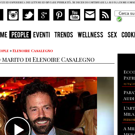
vizi ed esperienza dei lettori ed inviare pubblicità. Se decidi di continuare la navigazione cons
OME
PEOPLE
EVENTI
TRENDS
WELLNESS
SEX
COOK
eople
»
Elenoire Casalegno
o marito di Elenoire Casalegno
Ecco
Patr
13/04/2
Para
Audi
L'ar
Mila
PERSO
A Mi
Mera