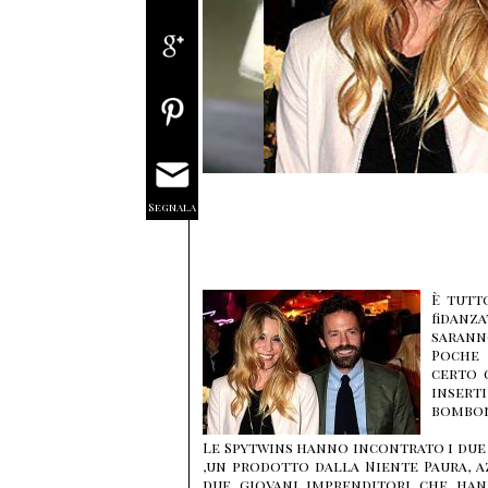
Segnala
È tutt
fidanz
saranno
Poche 
certo 
inser
bombon
Le Spytwins hanno incontrato i due 
,un prodotto dalla Niente Paura, a
due giovani imprenditori che han