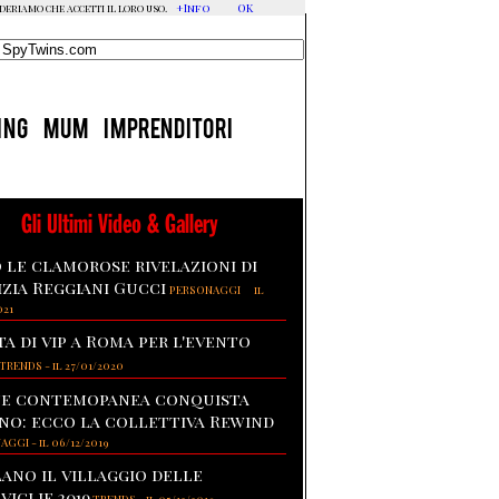
+Info
OK
ideriamo che accetti il loro uso.
ING
MUM
IMPRENDITORI
Gli Ultimi Video & Gallery
 le clamorose rivelazioni di
izia Reggiani Gucci
-
PERSONAGGI
il
021
ta di vip a Roma per l'evento
TRENDS
-
il 27/01/2020
te contemopanea conquista
no: ecco la collettiva Rewind
NAGGI
-
il 06/12/2019
lano il villaggio delle
viglie 2019