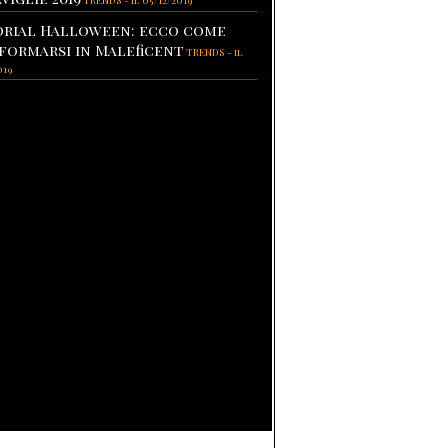
TRENDS
-
il 05/12/2019
rial Halloween: ecco come
formarsi in Maleficent
TRENDS
-
il
019