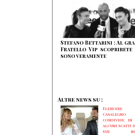
Stefano Bettarini : Al gr
Fratello Vip scoprirete
sono veramente
Altre news su :
Elenoire
Casalegno
condivide in
alcuni scatti 
sue noz