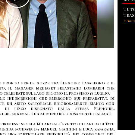
Tuto
tras
22/10/2
o pronto per le nozze tra Elenoire Casalegno e il
ato, il manager Mediaset Sebastiano Lombardi che
 celebrate sul Lago di Como il prossimo 18 luglio.
le indiscrezioni che emergono sui preparativi, di
c’è un abito sartoriale, rigorosamente bianco con
ti di pizzo disegnato dalla stessa Elenoire,
iere minimal e un al menu rigorosamente italiano.
promessi sposi a Milano all´evento di lancio di Tatù
zienda fondata da Manuel Giannini e Luca Zafarana,
no una particolare sensibilità nei confronti del