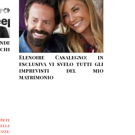
ande
 chi
Elenoire Casalegno: in
esclusiva vi svelo tutti gli
imprevisti del mio
matrimonio
 Rete
delle
ze: