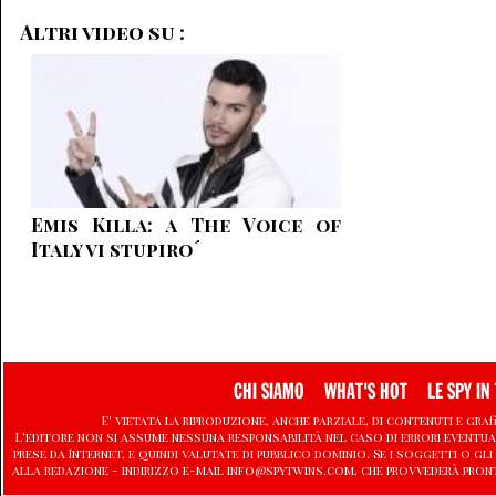
Altri video su :
Emis Killa: a The Voice of
Italy vi stupiro´
CHI SIAMO
WHAT'S HOT
LE SPY IN 
E' vietata la riproduzione, anche parziale, di contenuti e graf
L'editore non si assume nessuna responsabilità nel caso di errori eventu
prese da Internet, e quindi valutate di pubblico dominio. Se i soggetti o
alla redazione - indirizzo e-mail info@spytwins.com, che provvederà pron