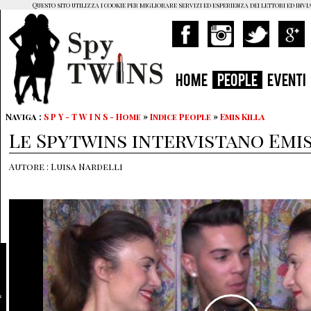
Questo sito utilizza i cookie per migliorare servizi ed esperienza dei lettori ed invi
HOME
PEOPLE
EVENTI
Naviga :
S P Y - T W I N S - Home
»
Indice People
»
Emis Killa
Le Spytwins intervistano Emis
Autore : Luisa Nardelli