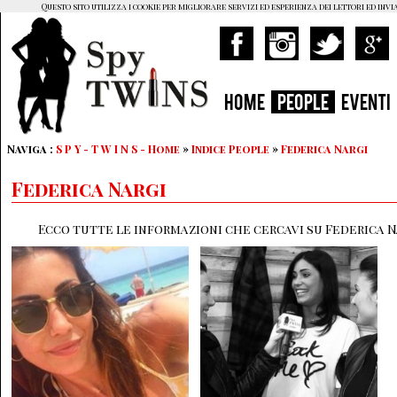
Questo sito utilizza i cookie per migliorare servizi ed esperienza dei lettori ed invi
HOME
PEOPLE
EVENTI
Naviga :
S P Y - T W I N S - Home
»
Indice People
»
Federica Nargi
Federica Nargi
Ecco tutte le informazioni che cercavi su Federica Na