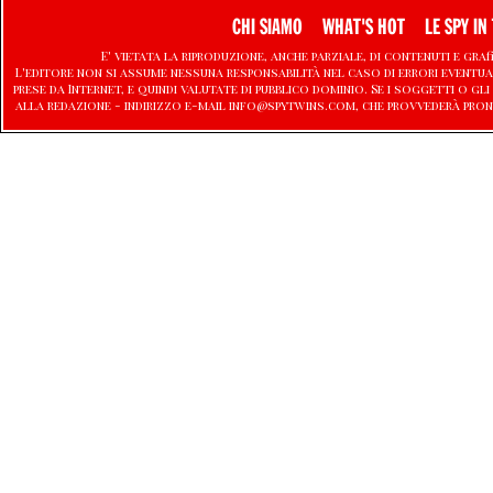
CHI SIAMO
WHAT'S HOT
LE SPY IN 
E' vietata la riproduzione, anche parziale, di contenuti e graf
L'editore non si assume nessuna responsabilità nel caso di errori eventu
prese da Internet, e quindi valutate di pubblico dominio. Se i soggetti o
alla redazione - indirizzo e-mail info@spytwins.com, che provvederà pron