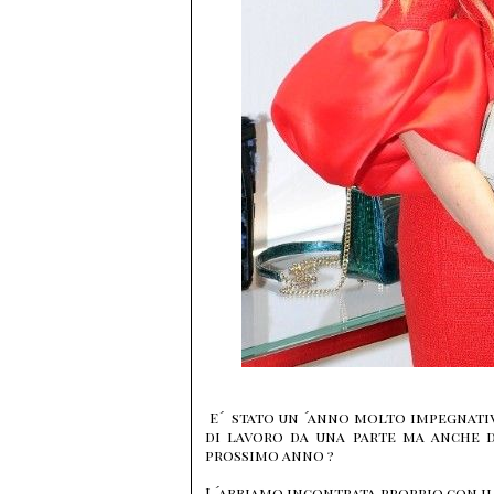
E´ stato un ´anno molto impegnativo
di lavoro da una parte ma anche di
prossimo anno
L´abbiamo incontrata proprio con i