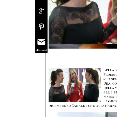
Segnala
Bella e
Federic
suo se
Una co
della v
per i 
Marco B
Concer
dicembre su Canale 5 che quest´anno