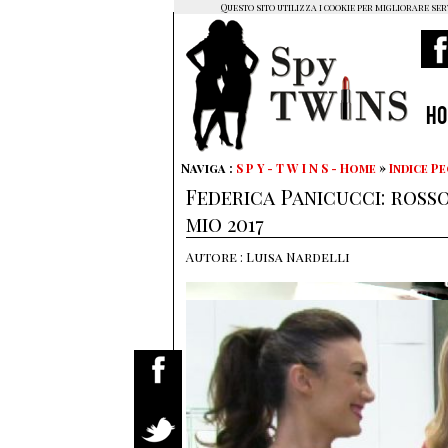
Questo sito utilizza i cookie per migliorare ser
H
Naviga :
S P Y - T W I N S - Home
»
Indice P
Federica Panicucci: ross
mio 2017
Autore : Luisa Nardelli