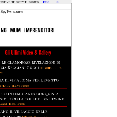
+Info
OK
ideriamo che accetti il loro uso.
ING
MUM
IMPRENDITORI
Gli Ultimi Video & Gallery
 le clamorose rivelazioni di
izia Reggiani Gucci
-
PERSONAGGI
il
021
ta di vip a Roma per l'evento
TRENDS
-
il 27/01/2020
te contemopanea conquista
no: ecco la collettiva Rewind
NAGGI
-
il 06/12/2019
lano il villaggio delle
viglie 2019