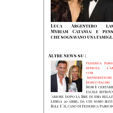
Luca Argentero las
Myriam Catania: e pens
che sognavano una famigl
Altre news su :
Federica Pani
ritrova l´a
con
´imprenditore
Marco Bacini
Non è certam
facile ritrov
´amore dopo la fine di una rela
lunga 20 anni, da cui sono nat
figli. E´ il caso di Federica Panic