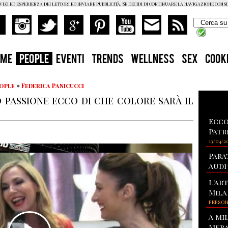
vizi ed esperienza dei lettori ed inviare pubblicità. Se decidi di continuare la navigazione cons
OME
PEOPLE
EVENTI
TRENDS
WELLNESS
SEX
COOK
eople
»
Federica Panicucci
o passione ecco di che colore sarà il
Ecco
Patr
13/04/2
Para
Audi
L'ar
Mila
PERSO
A Mi
Mera