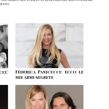
detto.
Federica Panicucci: ecco le
i:C
mie armi segrete