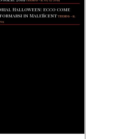
TRENDS
-
il 05/12/2019
rial Halloween: ecco come
formarsi in Maleficent
TRENDS
-
il
019