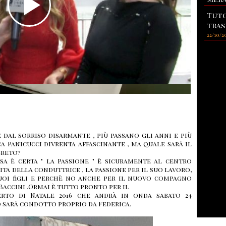
Tuto
tras
22/10/2
 dal sorriso disarmante , più passano gli anni e più
a Panicucci divrenta affascinante , ma quale sarà il
greto
sa è certa " la Passione " è sicuramente al centro
ita della conduttrice , la passione per il suo lavoro,
suoi figli e perchè no anche per il nuovo compagno
accini .Ormai è tutto pronto per il
to di Natale 2016 che andrà in onda sabato 24
 sarà condotto proprio da Federica.