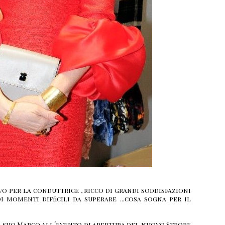
 per la conduttrice , ricco di grandi soddisfazioni
 momenti difficili da superare ...cosa sogna per il
l suo Marco all´evento di apertura del nuovo Strore