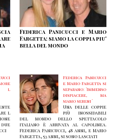
cia
Federica Panicucci e Mario
are
Fargetta: siamo la coppia piu'
ia
bella del mondo
cucci
Federica Panicucci
more
e Mario Fargetta si
 l
separano: ´Immenso
dispiacere, ma
siamo sereni´
ente
Una delle coppie
are l
più inossidabili
zione
del mondo dello spettacolo
i due
italiano è arrivata al capolinea.
ucci
Federica Panicucci, 48 anni, e Mario
Fargetta, 53 anni, si sono lasciati