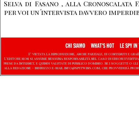
Selva di Fasano , alla Cronoscalata
per voi un´intervista davvero imperdib
CHI SIAMO
WHAT'S HOT
LE SPY IN 
E' vietata la riproduzione, anche parziale, di contenuti e graf
L'editore non si assume nessuna responsabilità nel caso di errori eventu
prese da Internet, e quindi valutate di pubblico dominio. Se i soggetti o
alla redazione - indirizzo e-mail info@spytwins.com, che provvederà pron