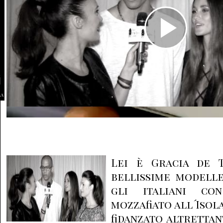
la
Lei è Gracia de 
bellissime modell
gli italiani co
mozzafiato all´Isola
fidanzato altretta