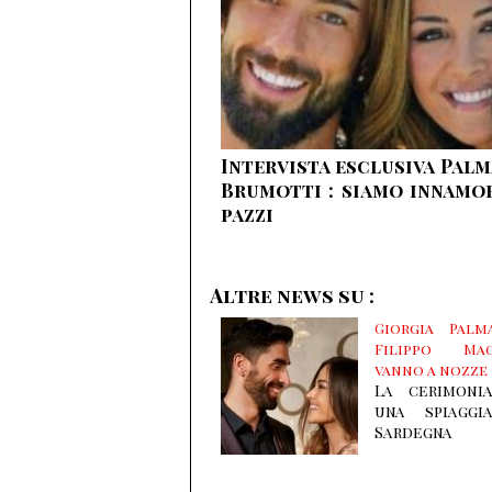
Intervista esclusiva Palm
Brumotti : siamo innamo
pazzi
Altre news su :
Giorgia Palm
Filippo Mag
vanno a nozze
La cerimoni
una spiaggi
Sardegna