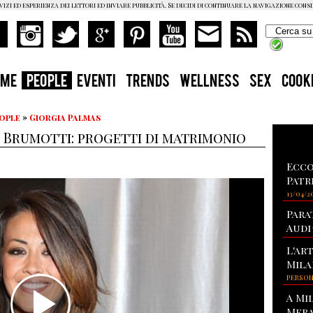
vizi ed esperienza dei lettori ed inviare pubblicità. Se decidi di continuare la navigazione cons
OME
PEOPLE
EVENTI
TRENDS
WELLNESS
SEX
COOK
eople
»
Giorgia Palmas
o Brumotti: progetti di matrimonio
Ecco
Patr
13/04/2
Para
Audi
L'ar
Mila
PERSO
A Mi
Mera