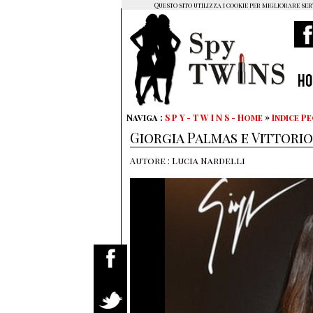
Questo sito utilizza i cookie per migliorare ser
H
Naviga :
S P Y - T W I N S - Home
»
Indice P
Giorgia Palmas e Vittori
Autore : Lucia Nardelli