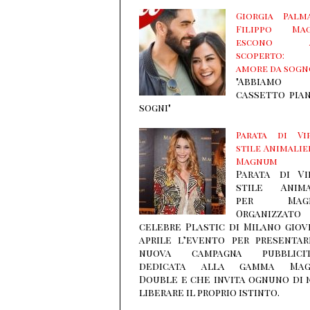
Giorgia Palm
Filippo Mag
escono a
scoperto:
amore da sogn
"Abbiamo
cassetto pia
sogni"
Parata di Vi
stile Animalie
Magnum
Parata di Vi
stile Anima
per Magn
Organizzat
celebre Plastic di Milano giov
aprile l’evento per presentar
nuova campagna pubblicit
dedicata alla gamma Ma
Double e che invita ognuno di 
liberare il proprio istinto.