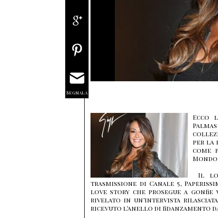
Segnala
Ecco l
Palma
collezi
per la
come p
Mondo 
Il lo
trasmissione di Canale 5, Paperissi
love story che prosegue a gonfie v
rivelato in un’intervista rilasciat
ricevuto l’anello di fidanzamento d