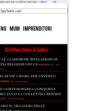
+Info
OK
ideriamo che accetti il loro uso.
ING
MUM
IMPRENDITORI
Gli Ultimi Video & Gallery
 le clamorose rivelazioni di
izia Reggiani Gucci
-
PERSONAGGI
il
021
ta di vip a Roma per l'evento
TRENDS
-
il 27/01/2020
te contemopanea conquista
no: ecco la collettiva Rewind
NAGGI
-
il 06/12/2019
lano il villaggio delle
viglie 2019