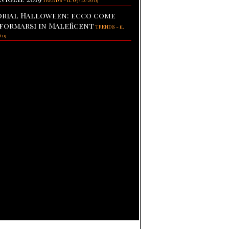
TRENDS
-
il 05/12/2019
rial Halloween: ecco come
formarsi in Maleficent
TRENDS
-
il
019