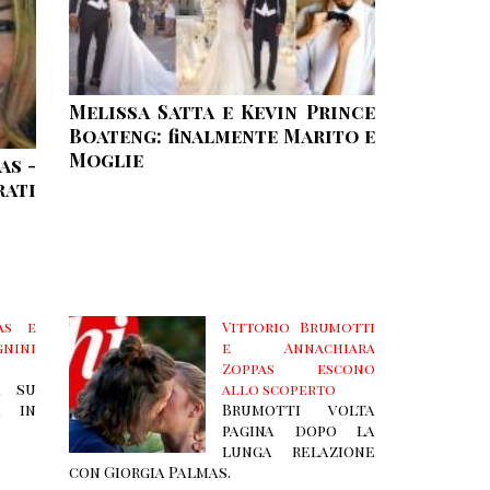
Melissa Satta e Kevin Prince
Boateng: finalmente Marito e
Moglie
as -
rati
as e
Vittorio Brumotti
nini
e Annachiara
Zoppas escono
a su
allo scoperto
a in
Brumotti volta
pagina dopo la
lunga relazione
con Giorgia Palmas.