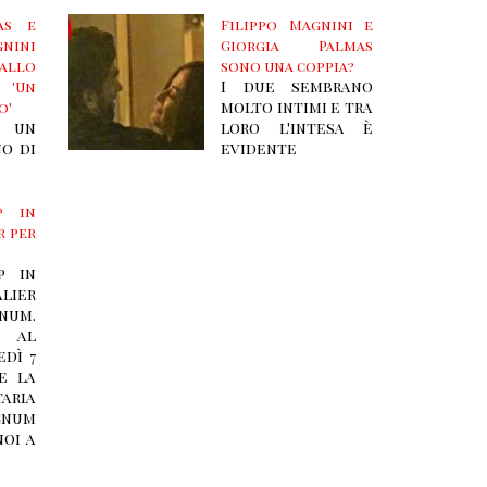
as e
Filippo Magnini e
nini
Giorgia Palmas
llo
sono una coppia
I due sembrano
 'Un
molto intimi e tra
o'
 un
loro l'intesa è
no di
evidente
p in
r per
p in
lier
um.
o al
edì 7
e la
aria
gnum
noi a