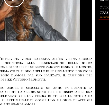
Tuto
tras
22/10/2
´intervista video esclusiva all´ex velina Giorgia
s incontrata alla presentazione della nuova
one di scarpe di giuseppe Zanotti Desing .Ci mostra,
 prima volta, il suo anello di fidanzamento donatole
egno d´amore dal suo fidanzato, il campione del
di bike Vittorio Brumotti.
ro amore è sbocciato un anno fa durante la
ma Sprint. Da allora sono felici e inseparabili. Una
ele visto che l’ex velina di Striscia la notizia ha
a al settimanale di gossip Diva e Donna di aver già
al suo grande amore.