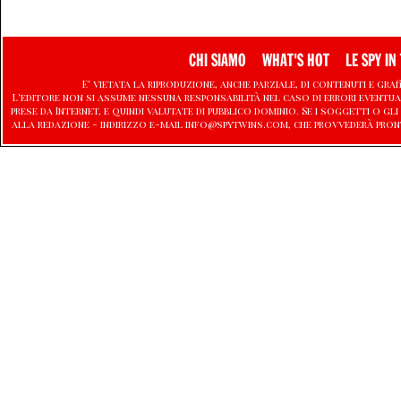
CHI SIAMO
WHAT'S HOT
LE SPY IN 
E' vietata la riproduzione, anche parziale, di contenuti e graf
L'editore non si assume nessuna responsabilità nel caso di errori eventu
prese da Internet, e quindi valutate di pubblico dominio. Se i soggetti o
alla redazione - indirizzo e-mail info@spytwins.com, che provvederà pron