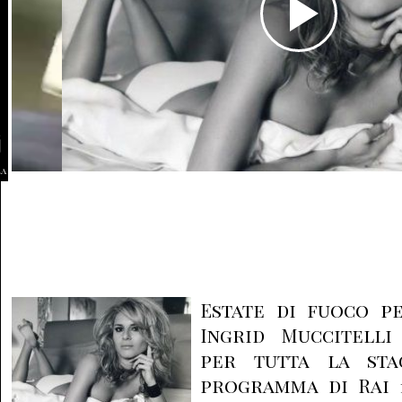
la
Estate di fuoco p
Ingrid Muccitelli
per tutta la sta
programma di Rai 1