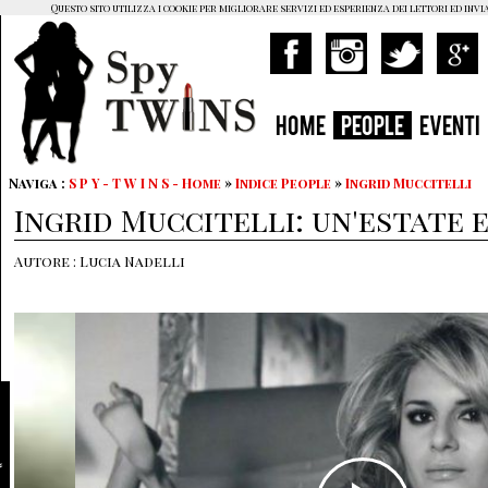
Questo sito utilizza i cookie per migliorare servizi ed esperienza dei lettori ed invi
HOME
PEOPLE
EVENTI
Naviga :
S P Y - T W I N S - Home
»
Indice People
»
Ingrid Muccitelli
Ingrid Muccitelli: un'estate 
Autore : Lucia Nadelli