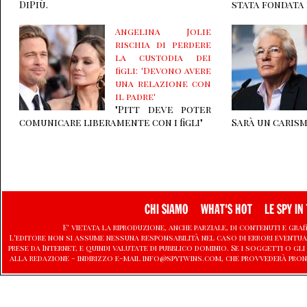
DiPiù.
stata fondata n
Angelina Jolie
rischia di perdere
la custodia dei
figli: 'Devono avere
una relazione con
il padre'
"Pitt deve poter
comunicare liberamente con i figli"
Sarà un caris
CHI SIAMO
WHAT'S HOT
LE SPY IN 
E' vietata la riproduzione, anche parziale, di contenuti e graf
L'editore non si assume nessuna responsabilità nel caso di errori eventu
prese da Internet, e quindi valutate di pubblico dominio. Se i soggetti o
alla redazione - indirizzo e-mail info@spytwins.com, che provvederà pron