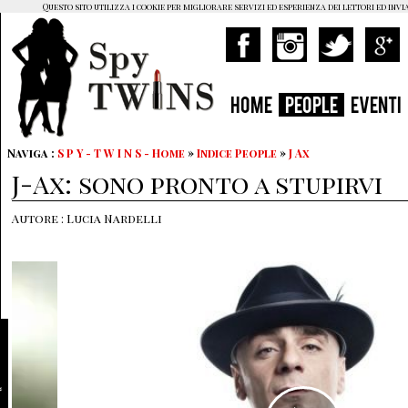
Questo sito utilizza i cookie per migliorare servizi ed esperienza dei lettori ed invi
HOME
PEOPLE
EVENTI
Naviga :
S P Y - T W I N S - Home
»
Indice People
»
J Ax
J-Ax: sono pronto a stupirvi
Autore : Lucia Nardelli