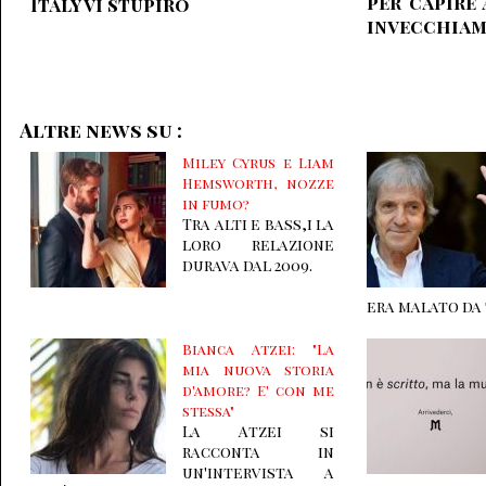
per capire 
Italy vi stupiro´
invecchiam
Altre news su :
Miley Cyrus e Liam
Hemsworth, nozze
in fumo
Tra alti e bass,i la
loro relazione
durava dal 2009.
era malato da
Bianca Atzei: "La
mia nuova storia
d'amore? E' con me
stessa"
La Atzei si
racconta in
un'intervista a