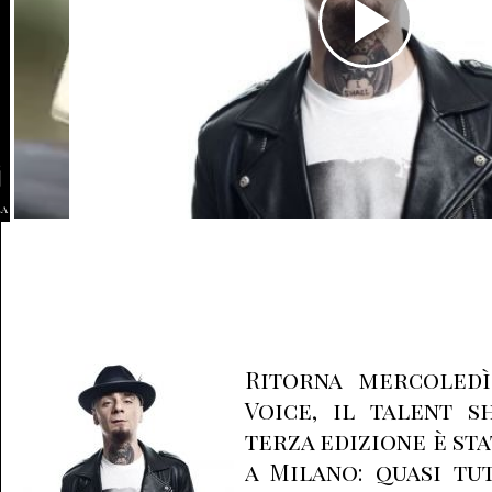
la
Ritorna mercoledì
Voice, il talent s
terza edizione è st
a Milano: quasi tu