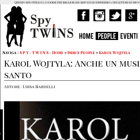
Questo sito utilizza i cookie per migliorare servizi ed esperienza dei lettori ed invi
HOME
PEOPLE
EVENTI
Naviga :
S P Y - T W I N S - Home
»
Indice People
»
Karol Wojtyla
Karol Wojtyla: Anche un music
santo
Autore : Luisa Nardelli