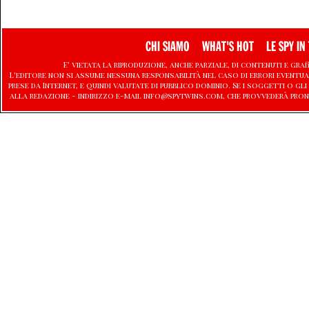
CHI SIAMO
WHAT'S HOT
LE SPY IN 
E' vietata la riproduzione, anche parziale, di contenuti e graf
L'editore non si assume nessuna responsabilità nel caso di errori eventu
prese da Internet, e quindi valutate di pubblico dominio. Se i soggetti o
alla redazione - indirizzo e-mail info@spytwins.com, che provvederà pron