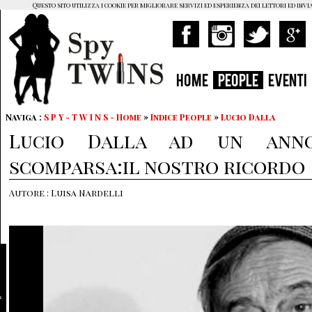
Questo sito utilizza i cookie per migliorare servizi ed esperienza dei lettori ed invi
HOME
PEOPLE
EVENTI
Naviga :
S P Y - T W I N S - Home
»
Indice People
»
Lucio Dalla
Lucio Dalla ad un ann
scomparsa:il nostro ricordo
Autore : Luisa Nardelli