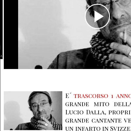
la
E´
trascorso 1 ann
grande mito della
Lucio Dalla, propri
grande cantante ve
un infarto in Svizze