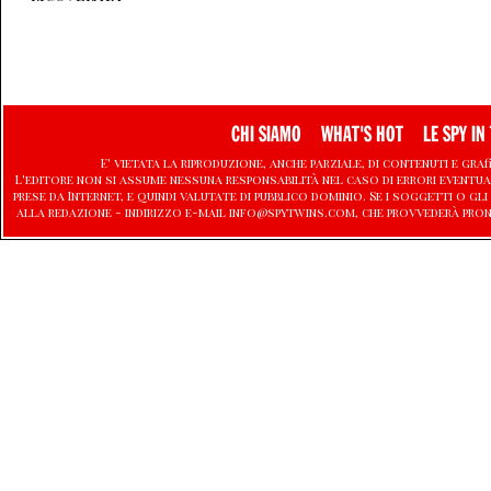
CHI SIAMO
WHAT'S HOT
LE SPY IN 
E' vietata la riproduzione, anche parziale, di contenuti e graf
L'editore non si assume nessuna responsabilità nel caso di errori eventu
prese da Internet, e quindi valutate di pubblico dominio. Se i soggetti o
alla redazione - indirizzo e-mail info@spytwins.com, che provvederà pro