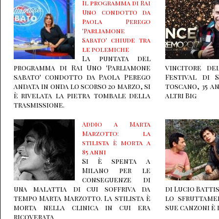
Il programma di Rai
Uno condotto da
Paola Perego
'Parliamone
Sabato' chiude tra
le polemiche
La puntata del
programma di Rai Uno 'Parliamone
vincitore de
sabato' condotto da Paola Perego
Festival di 
andata in onda lo scorso 20 marzo, si
toscano, 35 an
è rivelata la pietra tombale della
altri Big
trasmissione.
Addio a Marta
Marzotto: la
stilista è morta a
85 anni
Si è spenta a
Milano per le
conseguenze di
una malattia di cui soffriva da
di Lucio Batti
tempo Marta Marzotto. La stilista è
lo sfruttame
morta nella clinica in cui era
sue canzoni è 
ricoverata