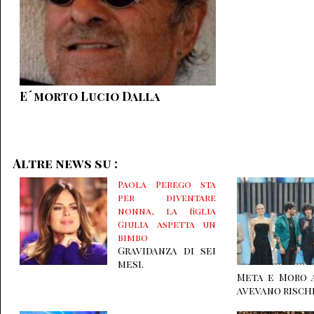
E´ morto Lucio Dalla
Altre news su :
Paola Perego sta
per diventare
nonna, la figlia
Giulia aspetta un
bimbo
Gravidanza di sei
mesi.
Meta e Moro 
avevano rischi