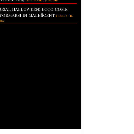
TRENDS
-
il 05/12/2019
rial Halloween: ecco come
formarsi in Maleficent
TRENDS
-
il
019