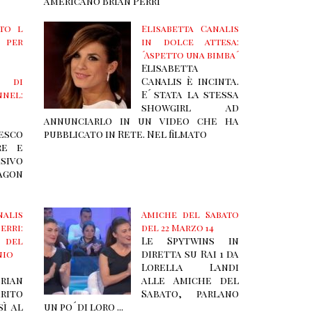
americano Brian Perri
sto l
Elisabetta Canalis
per
in dolce attesa:
´Aspetto una bimba´
Elisabetta
Canalis è incinta.
o di
E´ stata la stessa
nel:
showgirl ad
annunciarlo in un video che ha
sco
pubblicato in Rete. Nel filmato
re e
isivo
Agon
nalis
Amiche del Sabato
erri:
del 22 Marzo 14
Le Spytwins in
 del
diretta su Rai 1 da
nio
Lorella Landi
rian
alle Amiche del
arito
Sabato, parlano
sì al
un po´ di loro ...