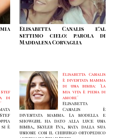
mia
Elisabetta Canalis e'al
settimo cielo: parola di
Maddalena Corvaglia
Elisabetta Canalis
è diventata mamma
di una bimba: ´La
 Stef
mia vita è piena di
ra di
amore´
Elisabetta
´
mata
Canalis è
Stef
diventata mamma. La modella e
pia
showgirl ha dato alla luce una
 si è
bimba, Skyler Eva, nata dalla sua
unione con il chirurgo ortopedico