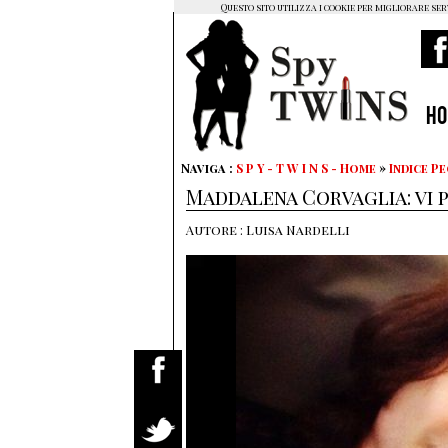
Questo sito utilizza i cookie per migliorare ser
H
Naviga :
S P Y - T W I N S - Home
»
Indice P
Maddalena Corvaglia: vi 
Autore : Luisa Nardelli