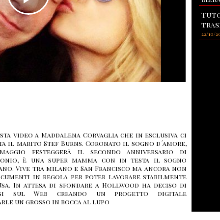
Tuto
tras
22/10/2
ista video a Maddalena Corvaglia che in esclusiva ci
ta il marito Stef Burns. Coronato il sogno d´amore,
maggio festeggerà il secondo anniversario di
onio, è una super mamma con in testa il sogno
ano. Vive tra milano e San Francisco ma ancora non
ocumenti in regola per poter lavorare stabilmente
Usa. In attesa di sfondare a Hollwood ha deciso di
rsi sul Web creando un progetto digitale
arle un grosso in bocca al lupo