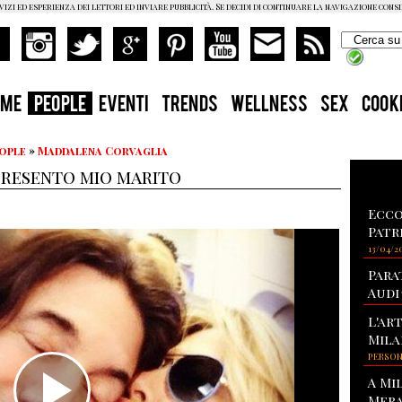
vizi ed esperienza dei lettori ed inviare pubblicità. Se decidi di continuare la navigazione cons
OME
PEOPLE
EVENTI
TRENDS
WELLNESS
SEX
COOK
eople
»
Maddalena Corvaglia
presento mio marito
Ecco
Patr
13/04/2
Para
Audi
L'ar
Mila
PERSO
A Mi
Mera