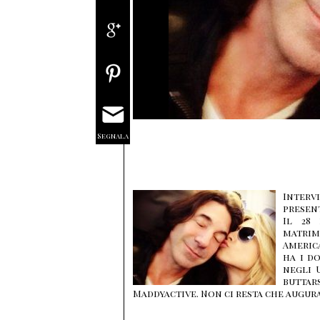
Segnala
Interv
presen
Il 28 
matrim
Americ
ha i d
negli 
butta
Maddyactive. Non ci resta che augur