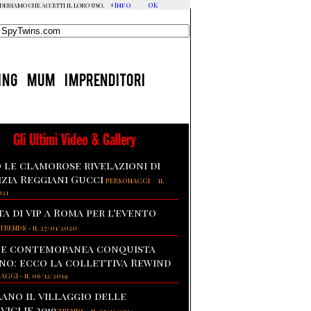
+Info
OK
ideriamo che accetti il loro uso.
ING
MUM
IMPRENDITORI
Gli Ultimi Video & Gallery
 le clamorose rivelazioni di
izia Reggiani Gucci
-
PERSONAGGI
il
021
ta di vip a Roma per l'evento
TRENDS
-
il 27/01/2020
te contemopanea conquista
no: ecco la collettiva Rewind
NAGGI
-
il 06/12/2019
lano il villaggio delle
viglie 2019