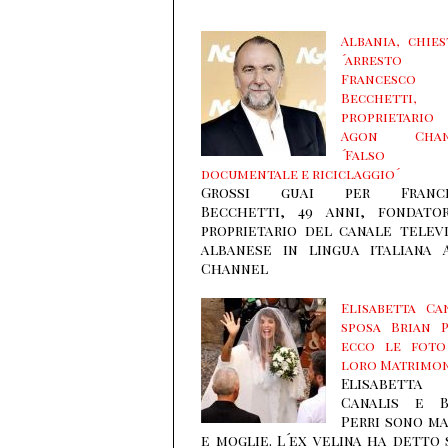
Albania, chie
´arresto 
Francesco
Becchetti,
proprietari
Agon Chan
´Falso
documentale e riciclaggio´
Grossi guai per France
Becchetti, 49 anni, fondato
proprietario del canale telev
albanese in lingua italiana 
Channel
Elisabetta Ca
sposa Brian P
ecco le foto
loro Matrimo
Elisabetta
Canalis e B
Perri sono m
e moglie. L´ex velina ha detto 