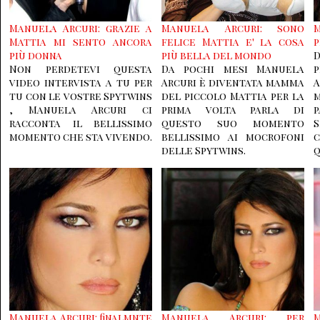
Manuela Arcuri: grazie a
Manuela Arcuri: sono
Mattia mi sento ancora
felice Mattia e' la cosa
p
più donna
più bella del mondo
Non perdetevi questa
Da pochi mesi Manuela
video intervista a tu per
Arcuri è diventata mamma
tu con le vostre Spytwins
del piccolo Mattia per la
m
, Manuela Arcuri ci
prima volta parla di
p
racconta il bellissimo
questo suo momento
momento che sta vivendo.
bellissimo ai mocrofoni
delle Spytwins.
q
Manuela Arcuri: finalmnte
Manuela Arcuri: per