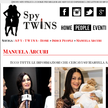
Questo sito utilizza i cookie per migliorare servizi ed esperienza dei lettori ed invi
HOME
PEOPLE
EVENTI
Naviga :
S P Y - T W I N S - Home
»
Indice People
»
Manuela Arcuri
Manuela Arcuri
Ecco tutte le informazioni che cercavi su Manuela Ar