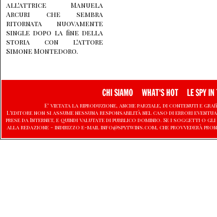
all'attrice Manuela
Arcuri che sembra
ritornata nuovamente
single dopo la fine della
storia con l'attore
Simone Montedoro.
CHI SIAMO
WHAT'S HOT
LE SPY IN 
E' vietata la riproduzione, anche parziale, di contenuti e graf
L'editore non si assume nessuna responsabilità nel caso di errori eventu
prese da Internet, e quindi valutate di pubblico dominio. Se i soggetti o
alla redazione - indirizzo e-mail info@spytwins.com, che provvederà pron