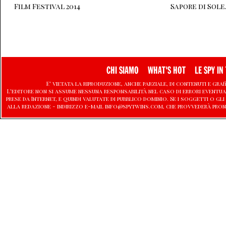
Film Festival 2014
Sapore di Sole
CHI SIAMO
WHAT'S HOT
LE SPY IN 
E' vietata la riproduzione, anche parziale, di contenuti e graf
L'editore non si assume nessuna responsabilità nel caso di errori eventu
prese da Internet, e quindi valutate di pubblico dominio. Se i soggetti o
alla redazione - indirizzo e-mail info@spytwins.com, che provvederà pron