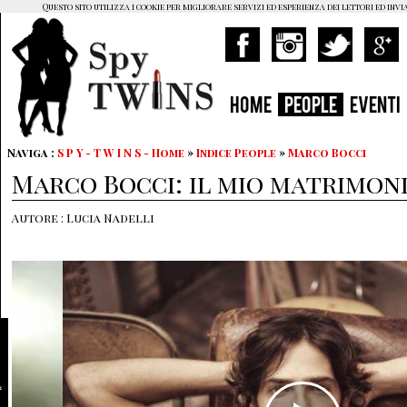
Questo sito utilizza i cookie per migliorare servizi ed esperienza dei lettori ed invi
HOME
PEOPLE
EVENTI
Naviga :
S P Y - T W I N S - Home
»
Indice People
»
Marco Bocci
Marco Bocci: il mio matrimon
Autore : Lucia Nadelli