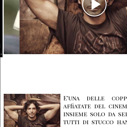
la
E’una delle cop
affiatate del cine
insieme solo da se
tutti di stucco ha