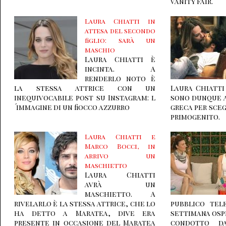
Vanity Fair.
Laura Chiatti in
attesa del secondo
figlio: sarà un
maschio
Laura Chiatti è
incinta. A
renderlo noto è
la stessa attrice con un
Laura Chiatti
inequivocabile post su Instagram: l
sono dunque a
´immagine di un fiocco azzurro
greca per sceg
primogenito.
Laura Chiatti e
Marco Bocci, in
arrivo un
maschietto
Laura Chiatti
avrà un
maschietto. A
rivelarlo è la stessa attrice, che lo
pubblico tel
ha detto a Maratea, dive era
settimana ospi
presente in occasione del Maratea
condotto da