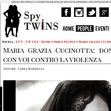
Questo sito utilizza i cookie per migliorare servizi ed esperienza dei lettori ed invi
HOME
PEOPLE
EVENTI
Naviga :
S P Y - T W I N S - Home
»
Indice People
»
Maria Grazia Cucin
Maria Grazia Cucinotta: d
con voi contro la violenza
Autore : Luisa Nardelli