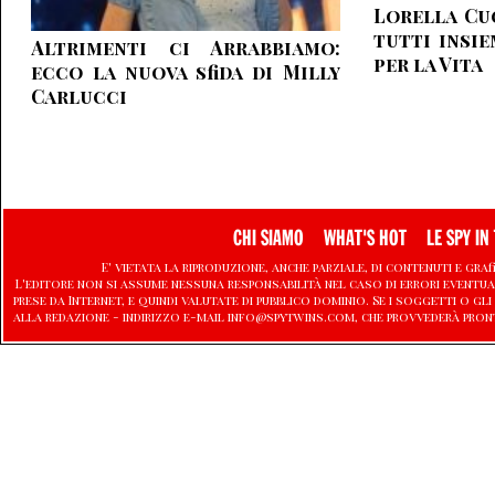
Lorella Cuc
tutti insie
Altrimenti ci Arrabbiamo:
per la Vita
ecco la nuova sfida di Milly
Carlucci
CHI SIAMO
WHAT'S HOT
LE SPY IN 
E' vietata la riproduzione, anche parziale, di contenuti e graf
L'editore non si assume nessuna responsabilità nel caso di errori eventu
prese da Internet, e quindi valutate di pubblico dominio. Se i soggetti o
alla redazione - indirizzo e-mail info@spytwins.com, che provvederà pron