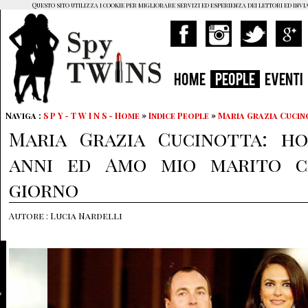
Questo sito utilizza i cookie per migliorare servizi ed esperienza dei lettori ed invi
HOME
PEOPLE
EVENTI
Naviga :
S P Y - T W I N S - Home
»
Indice People
»
Maria Grazia Cucin
Maria Grazia Cucinotta: h
anni ed Amo mio marito c
giorno
Autore : Lucia Nardelli