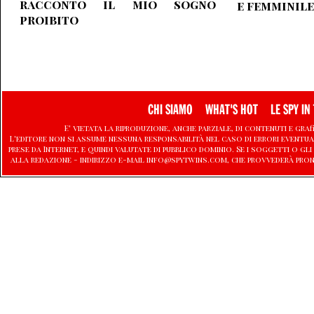
racconto il mio sogno
e femminile
proibito
CHI SIAMO
WHAT'S HOT
LE SPY IN 
E' vietata la riproduzione, anche parziale, di contenuti e graf
L'editore non si assume nessuna responsabilità nel caso di errori eventu
prese da Internet, e quindi valutate di pubblico dominio. Se i soggetti o
alla redazione - indirizzo e-mail info@spytwins.com, che provvederà pron