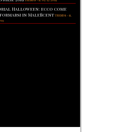
TRENDS
-
il 05/12/2019
rial Halloween: ecco come
formarsi in Maleficent
TRENDS
-
il
019