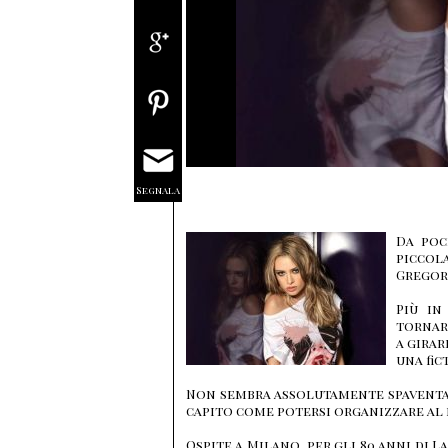
Segnala
Da poc
piccol
Gregori
Più in
tornar
a girar
una fic
Non sembra assolutamente spaventata
capito come potersi organizzare al
Ospite a Milano per gli 80 anni di 