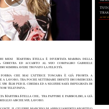
Tuto
tras
22/10/2
hi mesi Martina Stella è diventata mamma della
a Ginevra ed accanto al suo compagno Gabriele
ni sembra avere trovato la felicità.
 forma che mai l’attrice toscana è già pronta a
e a lavoro, tra poche settimane infatti incomincerà
e un film per il cinema ed a seguire sarà impegnata in
tion televisiva .
 Martina Stella che, tra pappine e pannolini, a già
 meglio anche sul lavoro.
Lacoste, il celebre marchio di abbigliamento sportivo