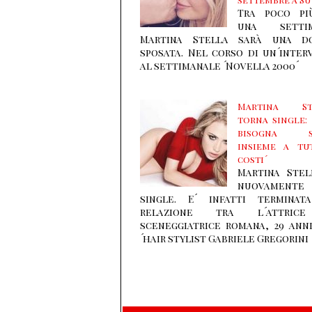
Tra poco pi
una setti
Martina Stella sarà una d
sposata. Nel corso di un´inter
al settimanale ´Novella 2000´
Martina St
torna single:
bisogna s
insieme a tu
costi´
Martina Stel
nuovamente
single. E´ infatti terminat
relazione tra l´attric
sceneggiatrice romana, 29 ann
´hair stylist Gabriele Gregorini