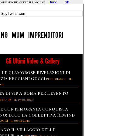
+Info
OK
ideriamo che accetti il loro uso.
ING
MUM
IMPRENDITORI
Gli Ultimi Video & Gallery
 le clamorose rivelazioni di
izia Reggiani Gucci
-
PERSONAGGI
il
021
ta di vip a Roma per l'evento
TRENDS
-
il 27/01/2020
te contemopanea conquista
no: ecco la collettiva Rewind
NAGGI
-
il 06/12/2019
lano il villaggio delle
viglie 2019