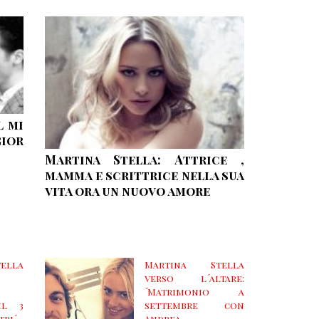
l mi
ior
Martina Stella: Attrice ,
mamma e scrittrice nella sua
vita ora un nuovo amore
ella
Martina Stella
verso l´altare:
´Matrimonio a
il 3
settembre con
tri´
Andrea