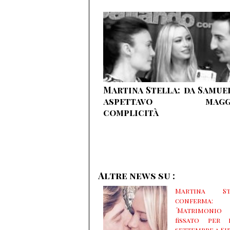
Martina Stella: da Samue
aspettavo magg
complicità
Altre news su :
Martina St
conferma:
´Matrimonio
fissato per 
settembre a Su