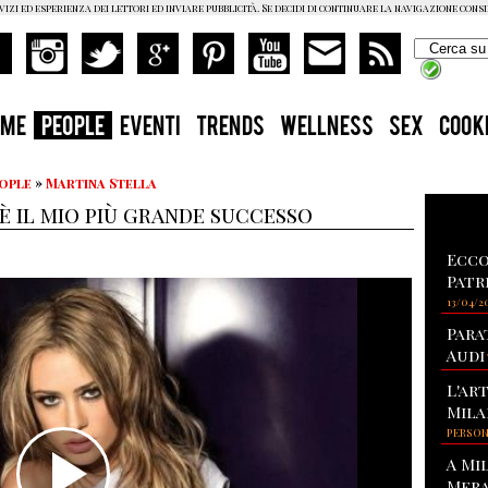
vizi ed esperienza dei lettori ed inviare pubblicità. Se decidi di continuare la navigazione cons
OME
PEOPLE
EVENTI
TRENDS
WELLNESS
SEX
COOK
eople
»
Martina Stella
 è il mio più grande successo
Ecco
Patr
13/04/2
Para
Audi
L'ar
Mila
PERSO
A Mi
Mera