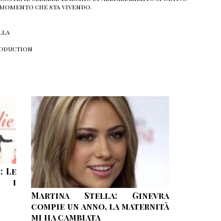
 momento che sta vivendo.
lla
roduction
: Le
o i
Martina Stella: Ginevra
compie un anno, la maternità
mi ha cambiata