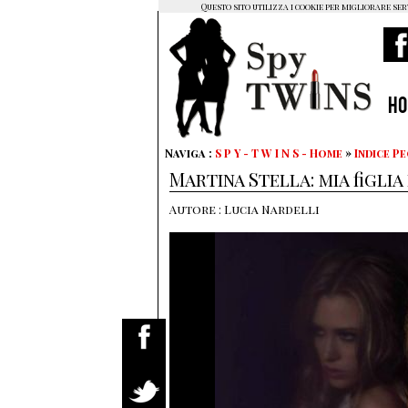
Questo sito utilizza i cookie per migliorare ser
H
Naviga :
S P Y - T W I N S - Home
»
Indice P
Martina Stella: mia figlia
Autore : Lucia Nardelli