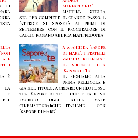
ù di
Manfredonia´
mana
Martina Stella
onna
sta per compiere il grande passo. L
vista
´attrice si sposerà ai primi di
settembre con il procuratore di
calcio romano Andrea Manfredonia
ella
A 30 anni da ´Sapore
 ´Non
di Mare´, i fratelli
tare
Vanzina ritentano
tti i
il successo con
´Sapore di Te´
la è
Il richiamo alla
prima pellicola è
a la
già nel titolo, a creare un filo rosso
e e
tra ´Sapore di te´ - che è fa il su
i e l
esordio oggi nelle sale
cinematografiche italiane - con
´Sapore di Mare´