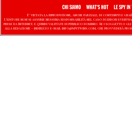
CHI SIAMO
WHAT'S HOT
LE SPY IN 
E' vietata la riproduzione, anche parziale, di contenuti e graf
L'editore non si assume nessuna responsabilità nel caso di errori eventu
prese da Internet, e quindi valutate di pubblico dominio. Se i soggetti o
alla redazione - indirizzo e-mail info@spytwins.com, che provvederà pro