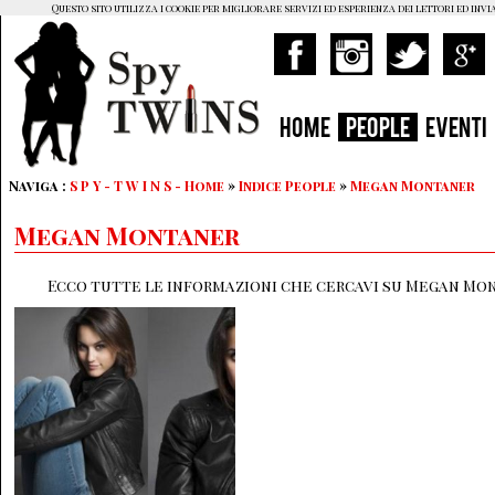
Questo sito utilizza i cookie per migliorare servizi ed esperienza dei lettori ed invi
HOME
PEOPLE
EVENTI
Naviga :
S P Y - T W I N S - Home
»
Indice People
»
Megan Montaner
Megan Montaner
Ecco tutte le informazioni che cercavi su Megan Mon