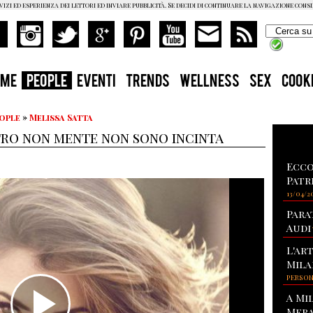
vizi ed esperienza dei lettori ed inviare pubblicità. Se decidi di continuare la navigazione cons
OME
PEOPLE
EVENTI
TRENDS
WELLNESS
SEX
COOK
eople
»
Melissa Satta
etro non mente non sono incinta
Ecco
Patr
13/04/2
Para
Audi
L'ar
Mila
PERSO
A Mi
Mera