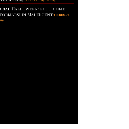
TRENDS
-
il 05/12/2019
rial Halloween: ecco come
formarsi in Maleficent
TRENDS
-
il
019