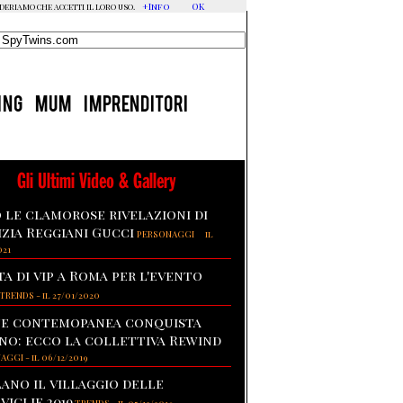
+Info
OK
ideriamo che accetti il loro uso.
ING
MUM
IMPRENDITORI
Gli Ultimi Video & Gallery
 le clamorose rivelazioni di
izia Reggiani Gucci
-
PERSONAGGI
il
021
ta di vip a Roma per l'evento
TRENDS
-
il 27/01/2020
te contemopanea conquista
no: ecco la collettiva Rewind
NAGGI
-
il 06/12/2019
lano il villaggio delle
viglie 2019