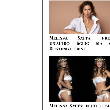
Melissa Satta: pre
un'altro figlio ma 
Boateng è crisi
Melissa Satta: ecco com