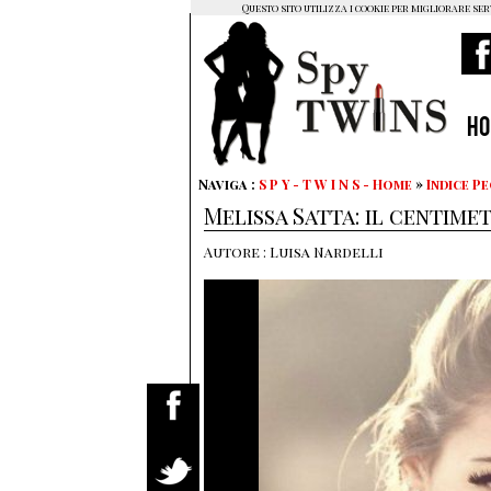
Questo sito utilizza i cookie per migliorare ser
H
Naviga :
S P Y - T W I N S - Home
»
Indice P
Melissa Satta: il centim
Autore : Luisa Nardelli