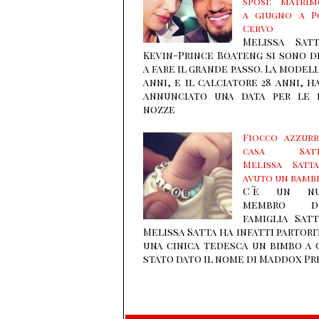
sposi: matri
a giugno a P
Cervo
Melissa Sat
Kevin-Prince Boateng si sono d
a fare il grande passo. La modell
anni, e il calciatore 28 anni, 
annunciato una data per le 
nozze
Fiocco azzur
casa Satt
Melissa Satt
avuto un bamb
C´è un nu
membro de
famiglia Satt
Melissa Satta ha infatti partori
una cinica tedesca un bimbo a 
stato dato il nome di Maddox Pr