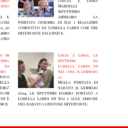
Luicia e Luisa
monio
Nardelli
orto
(Spytwins)
ta e
animano la
ecisi
puntata odierna di Rai 1 Magazine
a, 30
condotto da Lorella Landi con tre
hanno
interviste esclusive.
loro
ro in
Lucia e Luisa, le
eng:
SpyTwins da
a ha
Lorella Landi su
ino
Rai 1 del 25 gennaio
ovo
14
lla
Nella puntata di
eng".
sabato 25 gennaio
to in
2014, le Spytwins hanno portato a
cui è
Lorella Landi su Rai 1 alle Amiche
ince
del Sabato 2 gustose interviste.