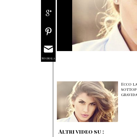
Segnala
Ecco la
sottop
gravid
Altri video su :