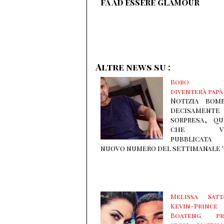
fa ad essere glamour
Altre news su :
Bobo Vi
diventerà papà
Notizia bom
decisamen
sorpresa, qu
che vi
pubblicata
nuovo numero del settimanale '
Melissa Sat
Kevin-Prince
Boateng pr