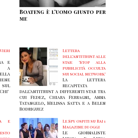
Boateng è l'uomo giusto per
me
eri
Lettera
dell'antitrust alle
ba e
star: 'Stop alla
te a
pubblicità occulta
ella
sui social network'
ene
La lettera
 sul
recapitata
Chi'
dall'antitrust a differenti star tra
cui Fedez, Chiara Ferragni, Anna
Tatangelo, Melissa Satta e a Belen
Rodriguez
ta e
Le Spy ospiti su Rai 1
Magazine di oggi
Le giornaliste
esto