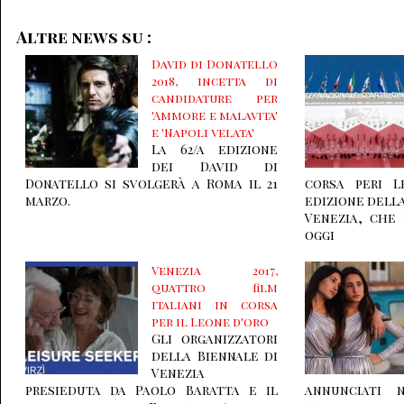
Altre news su :
David di Donatello
2018, incetta di
candidature per
'Ammore e malavita'
e 'Napoli velata'
La 62/a edizione
dei David di
Donatello si svolgerà a Roma il 21
corsa peri L
marzo.
edizione dell
Venezia, che
oggi
Venezia 2017,
quattro film
italiani in corsa
per il Leone d'oro
Gli organizzatori
della Biennale di
Venezia
presieduta da Paolo Baratta e il
annunciati 