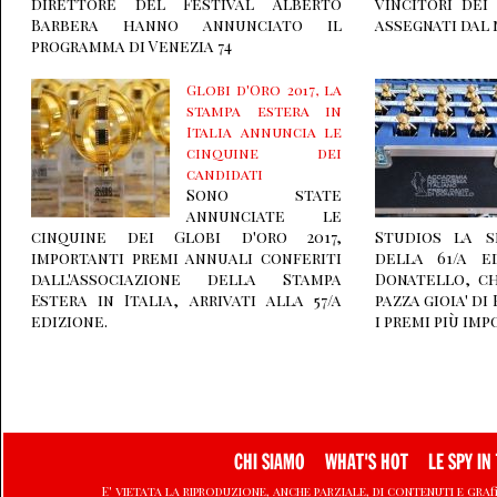
direttore del Festival Alberto
vincitori dei 
Barbera hanno annunciato il
assegnati dal 
programma di Venezia 74
Globi d'Oro 2017, la
stampa estera in
Italia annuncia le
cinquine dei
candidati
Sono state
annunciate le
cinquine dei Globi d'oro 2017,
Studios la s
importanti premi annuali conferiti
della 61/a e
dall'Associazione della Stampa
Donatello, ch
Estera in Italia, arrivati alla 57/a
pazza gioia' d
edizione.
i premi più imp
CHI SIAMO
WHAT'S HOT
LE SPY IN 
E' vietata la riproduzione, anche parziale, di contenuti e graf