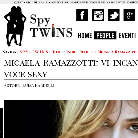
Questo sito utilizza i cookie per migliorare servizi ed esperienza dei lettori ed invi
HOME
PEOPLE
EVENTI
Naviga :
S P Y - T W I N S - Home
»
Indice People
»
Micaela Ramazzott
Micaela Ramazzotti: vi inca
voce sexy
Autore : Luisa Nardelli