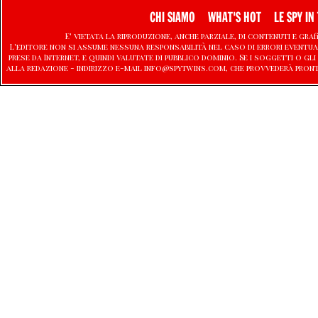
CHI SIAMO
WHAT'S HOT
LE SPY IN 
E' vietata la riproduzione, anche parziale, di contenuti e graf
L'editore non si assume nessuna responsabilità nel caso di errori eventu
prese da Internet, e quindi valutate di pubblico dominio. Se i soggetti o
alla redazione - indirizzo e-mail info@spytwins.com, che provvederà pron