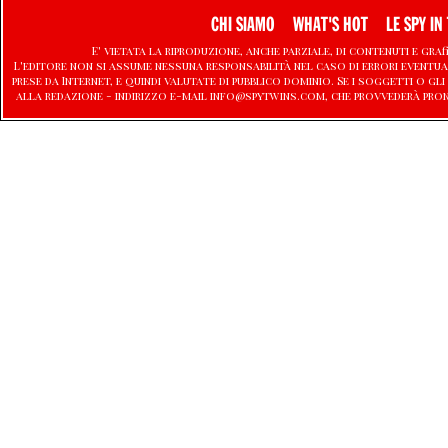
CHI SIAMO
WHAT'S HOT
LE SPY IN 
E' vietata la riproduzione, anche parziale, di contenuti e graf
L'editore non si assume nessuna responsabilità nel caso di errori eventu
prese da Internet, e quindi valutate di pubblico dominio. Se i soggetti o
alla redazione - indirizzo e-mail info@spytwins.com, che provvederà pro