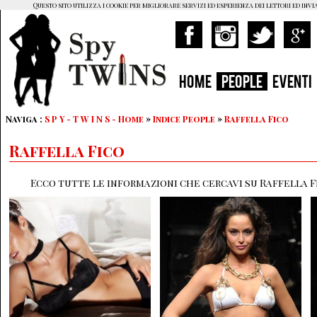
Questo sito utilizza i cookie per migliorare servizi ed esperienza dei lettori ed invi
HOME
PEOPLE
EVENTI
Naviga :
S P Y - T W I N S - Home
»
Indice People
»
Raffella Fico
Raffella Fico
Ecco tutte le informazioni che cercavi su Raffella Fi