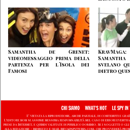
Samantha de Grenet:
KravMaga:
videomessaggio prima della
Samantha
partenza per l´Isola dei
svelano qu
Famosi
dietro ques
CHI SIAMO
WHAT'S HOT
LE SPY IN 
E' vietata la riproduzione, anche parziale, di contenuti e graf
L'editore non si assume nessuna responsabilità nel caso di errori eventu
prese da Internet, e quindi valutate di pubblico dominio. Se i soggetti o
alla redazione - indirizzo e-mail info@spytwins.com, che provvederà pro