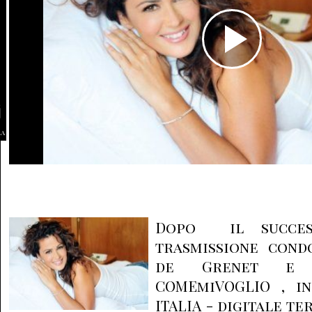
la
Dopo il succes
trasmissione cond
de Grenet e R
COMEmiVOGLIO , i
ITALIA - digitale te