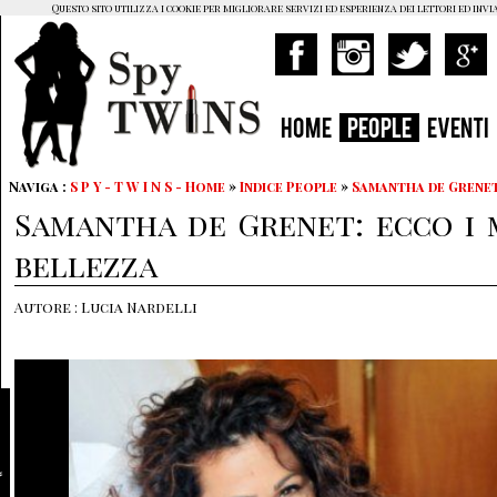
Questo sito utilizza i cookie per migliorare servizi ed esperienza dei lettori ed invi
HOME
PEOPLE
EVENTI
Naviga :
S P Y - T W I N S - Home
»
Indice People
»
Samantha de Grene
Samantha de Grenet: ecco i m
bellezza
Autore : Lucia Nardelli