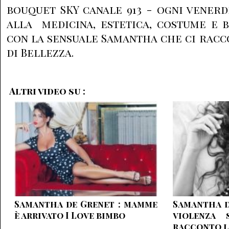
bouquet SKY canale 913 - ogni venerd
alla medicina, estetica, costume e 
con la sensuale Samantha che ci racco
di Bellezza.
Altri video su :
Samantha de Grenet : mamme
Samantha d
è arrivato I Love bimbo
violenza 
racconto l