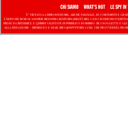
CHI SIAMO
WHAT'S HOT
LE SPY IN 
E' vietata la riproduzione, anche parziale, di contenuti e graf
L'editore non si assume nessuna responsabilità nel caso di errori eventu
prese da Internet, e quindi valutate di pubblico dominio. Se i soggetti o
alla redazione - indirizzo e-mail info@spytwins.com, che provvederà pron