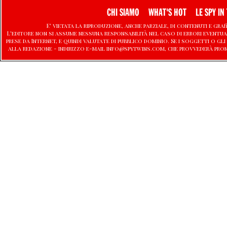
CHI SIAMO
WHAT'S HOT
LE SPY IN 
E' vietata la riproduzione, anche parziale, di contenuti e graf
L'editore non si assume nessuna responsabilità nel caso di errori eventu
prese da Internet, e quindi valutate di pubblico dominio. Se i soggetti o
alla redazione - indirizzo e-mail info@spytwins.com, che provvederà pro