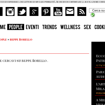
vizi ed esperienza dei lettori ed inviare pubblicità. Se decidi di continuare la navigazione cons
OME
PEOPLE
EVENTI
TRENDS
WELLNESS
SEX
COOK
eople
»
beppe fiorello
Ecco
Patr
 cercavi su beppe fiorello .
13/04/2
Para
Audi
L'ar
Mila
PERSO
A Mi
Mera