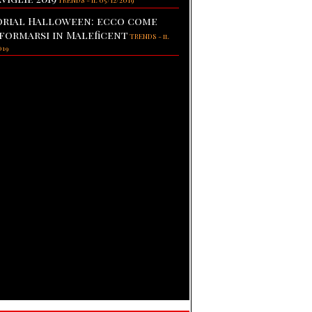
TRENDS
-
il 05/12/2019
rial Halloween: ecco come
formarsi in Maleficent
TRENDS
-
il
019