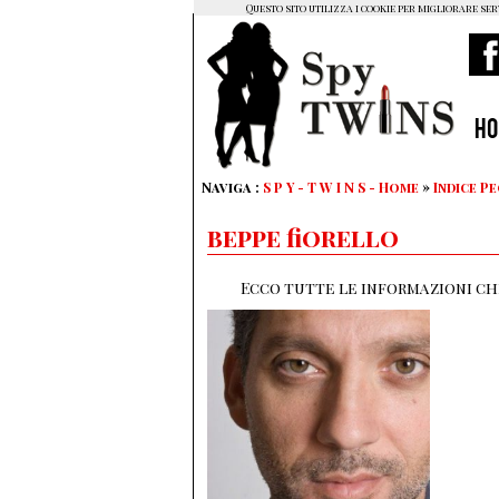
Questo sito utilizza i cookie per migliorare ser
H
Naviga :
S P Y - T W I N S - Home
»
Indice P
beppe fiorello
Ecco tutte le informazioni che