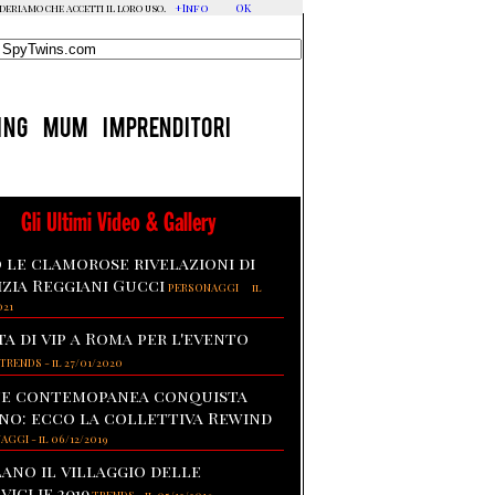
+Info
OK
ideriamo che accetti il loro uso.
ING
MUM
IMPRENDITORI
Gli Ultimi Video & Gallery
 le clamorose rivelazioni di
izia Reggiani Gucci
-
PERSONAGGI
il
021
ta di vip a Roma per l'evento
TRENDS
-
il 27/01/2020
te contemopanea conquista
no: ecco la collettiva Rewind
NAGGI
-
il 06/12/2019
lano il villaggio delle
viglie 2019