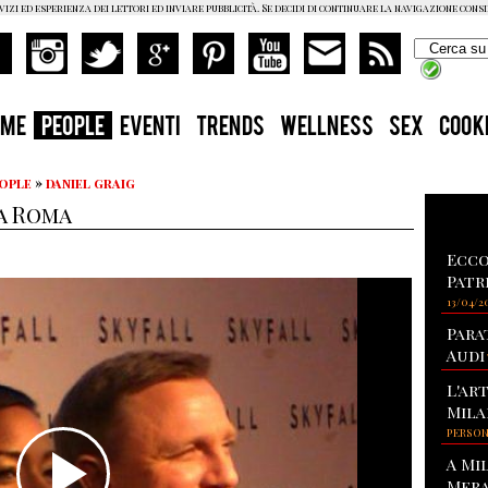
vizi ed esperienza dei lettori ed inviare pubblicità. Se decidi di continuare la navigazione cons
OME
PEOPLE
EVENTI
TRENDS
WELLNESS
SEX
COOK
eople
»
daniel graig
 a Roma
Ecco
Patr
13/04/2
Para
Audi
L'ar
Mila
PERSO
A Mi
Mera