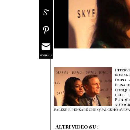
Segnala
Intervi
Romana 
Dopo a
Elisab
conqui
dell´ 
BondGi
autogra
palese e pensare che qualcuno aveva 
Altri video su :