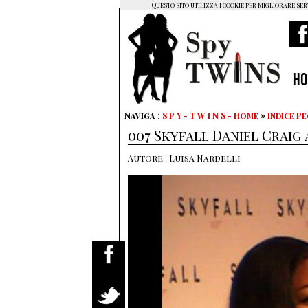
Questo sito utilizza i cookie per migliorare ser
H
Naviga :
S P Y - T W I N S - Home
»
Indice P
007 Skyfall Daniel Craig
Autore : Luisa Nardelli