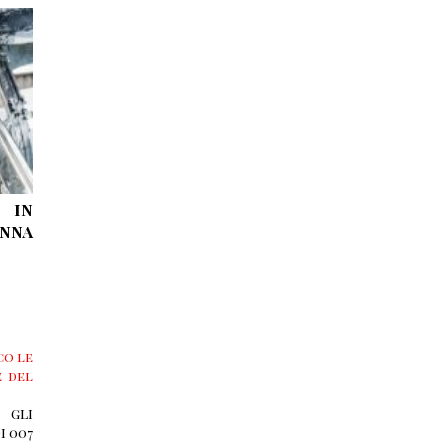
 in
onna
co le
e del
 gli
i 007