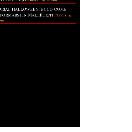
TRENDS
-
il 05/12/2019
rial Halloween: ecco come
formarsi in Maleficent
TRENDS
-
il
019