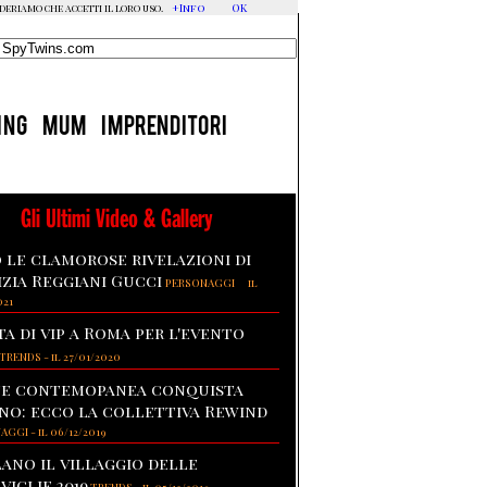
+Info
OK
ideriamo che accetti il loro uso.
ING
MUM
IMPRENDITORI
Gli Ultimi Video & Gallery
 le clamorose rivelazioni di
izia Reggiani Gucci
-
PERSONAGGI
il
021
ta di vip a Roma per l'evento
TRENDS
-
il 27/01/2020
te contemopanea conquista
no: ecco la collettiva Rewind
NAGGI
-
il 06/12/2019
lano il villaggio delle
viglie 2019