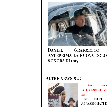
Daniel Graig:ecco
anteprima la nuova col
sonora di 007
Altre news su :
007 Spectre: ec
foto esclusiv
set
Per tutti
appassionati d