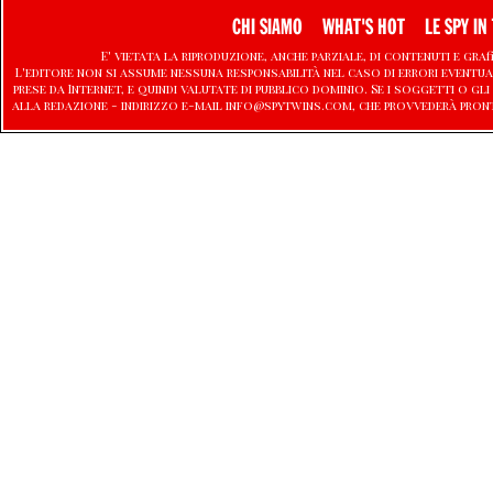
CHI SIAMO
WHAT'S HOT
LE SPY IN 
E' vietata la riproduzione, anche parziale, di contenuti e graf
L'editore non si assume nessuna responsabilità nel caso di errori eventu
prese da Internet, e quindi valutate di pubblico dominio. Se i soggetti o
alla redazione - indirizzo e-mail info@spytwins.com, che provvederà pron