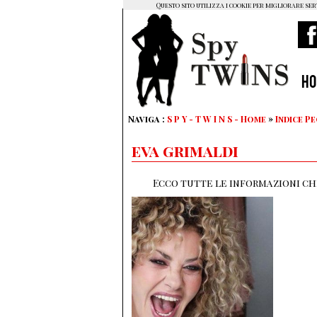
Questo sito utilizza i cookie per migliorare ser
H
Naviga :
S P Y - T W I N S - Home
»
Indice P
eva grimaldi
Ecco tutte le informazioni che