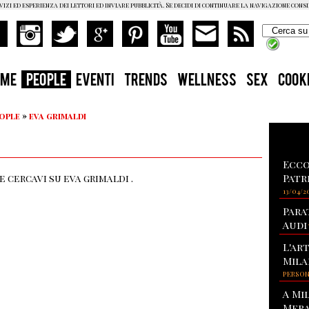
vizi ed esperienza dei lettori ed inviare pubblicità. Se decidi di continuare la navigazione cons
OME
PEOPLE
EVENTI
TRENDS
WELLNESS
SEX
COOK
eople
»
eva grimaldi
Ecco
Patr
 cercavi su eva grimaldi .
13/04/2
Para
Audi
L'ar
Mila
PERSO
A Mi
Mera