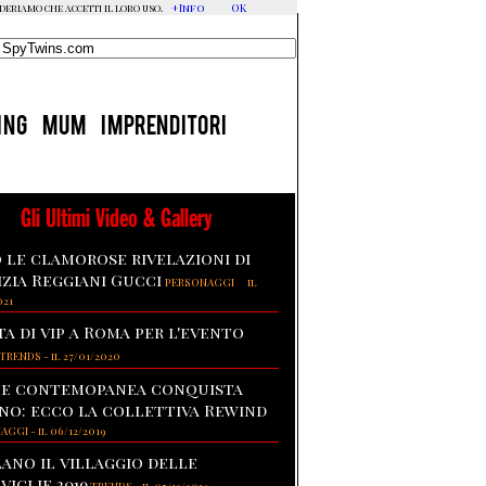
+Info
OK
ideriamo che accetti il loro uso.
ING
MUM
IMPRENDITORI
Gli Ultimi Video & Gallery
 le clamorose rivelazioni di
izia Reggiani Gucci
-
PERSONAGGI
il
021
ta di vip a Roma per l'evento
TRENDS
-
il 27/01/2020
te contemopanea conquista
no: ecco la collettiva Rewind
NAGGI
-
il 06/12/2019
lano il villaggio delle
viglie 2019