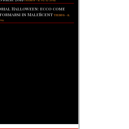
TRENDS
-
il 05/12/2019
rial Halloween: ecco come
formarsi in Maleficent
TRENDS
-
il
019