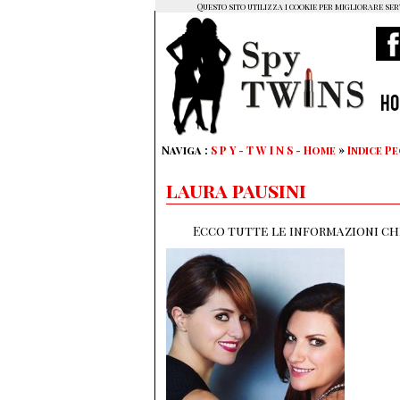
Questo sito utilizza i cookie per migliorare ser
H
Naviga :
S P Y - T W I N S - Home
»
Indice P
laura pausini
Ecco tutte le informazioni che