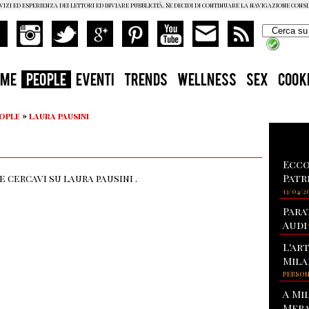
vizi ed esperienza dei lettori ed inviare pubblicità. Se decidi di continuare la navigazione cons
OME
PEOPLE
EVENTI
TRENDS
WELLNESS
SEX
COOK
eople
»
laura pausini
Ecco
Patr
 cercavi su laura pausini .
13/04/2
Para
Audi
L'ar
Mila
PERSO
A Mi
Mera