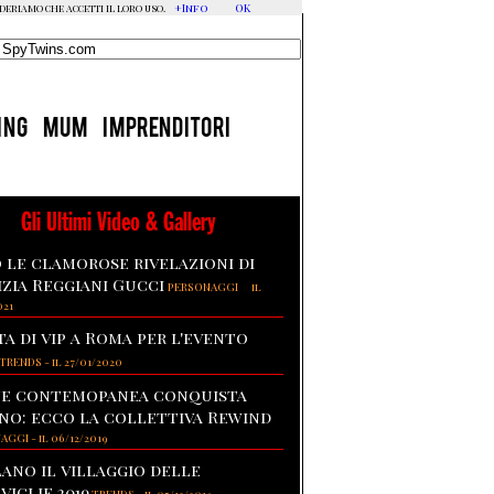
+Info
OK
ideriamo che accetti il loro uso.
ING
MUM
IMPRENDITORI
Gli Ultimi Video & Gallery
 le clamorose rivelazioni di
izia Reggiani Gucci
-
PERSONAGGI
il
021
ta di vip a Roma per l'evento
TRENDS
-
il 27/01/2020
te contemopanea conquista
no: ecco la collettiva Rewind
NAGGI
-
il 06/12/2019
lano il villaggio delle
viglie 2019