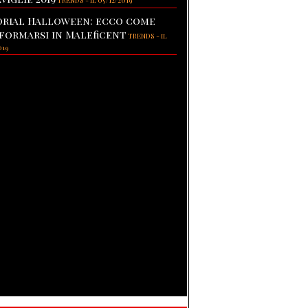
TRENDS
-
il 05/12/2019
rial Halloween: ecco come
formarsi in Maleficent
TRENDS
-
il
019