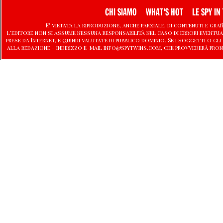
CHI SIAMO
WHAT'S HOT
LE SPY IN 
E' vietata la riproduzione, anche parziale, di contenuti e graf
L'editore non si assume nessuna responsabilità nel caso di errori eventu
prese da Internet, e quindi valutate di pubblico dominio. Se i soggetti o
alla redazione - indirizzo e-mail info@spytwins.com, che provvederà pron