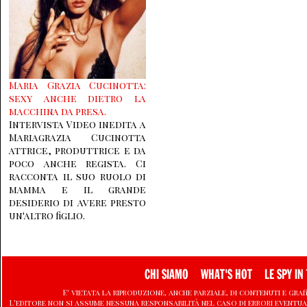
Maria Grazia Cucinotta:
sexy anche dietro la
macchina da presa.
Intervista Video inedita a
Mariagrazia Cucinotta
attrice, produttrice e da
poco anche regista. Ci
racconta il suo ruolo di
mamma e il grande
desiderio di avere presto
un'altro figlio.
CHI SIAMO
WHAT'S HOT
LE SPY IN 
E' vietata la riproduzione, anche parziale, di contenuti e graf
L'editore non si assume nessuna responsabilità nel caso di errori eventu