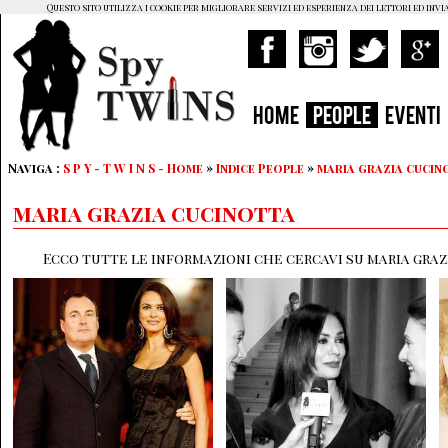
Questo sito utilizza i cookie per migliorare servizi ed esperienza dei lettori ed invi
HOME
PEOPLE
EVENTI
Naviga :
S P Y - T W I N S - Home
»
Indice People
»
maria grazia cucin
maria grazia cucinotta
Ecco tutte le informazioni che cercavi su maria graz