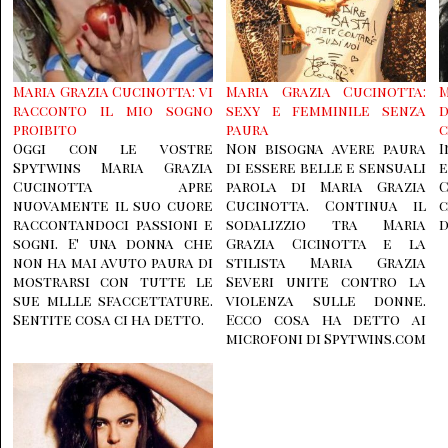
Maria Grazia Cucinotta: vi
Maria Grazia Cucinotta:
M
racconto il mio sogno
sexy e femminile senza
proibito
paura
c
Oggi con le vostre
Non bisogna avere paura
Spytwins Maria Grazia
di essere belle e sensuali
e
Cucinotta apre
parola di Maria Grazia
C
nuovamente il suo cuore
Cucinotta. Continua il
c
raccontandoci passioni e
sodalizzio tra Maria
d
sogni. E' una donna che
Grazia Cicinotta e la
non ha mai avuto paura di
stilista Maria Grazia
mostrarsi con tutte le
Severi unite contro la
sue mllle sfaccettature.
violenza sulle donne.
Sentite cosa ci ha detto.
Ecco cosa ha detto ai
microfoni di Spytwins.com