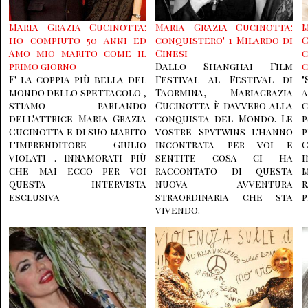
Maria Grazia Cucinotta:
Maria Grazia Cucinotta:
ho compiuto 50 anni ed
conquistero' 1 Milardo di
Amo mio marito come il
Cinesi
primo giorno
Dallo Shanghai Film
c
E' la coppia più bella del
Festival al Festival di
mondo dello spettacolo ,
Taormina, Mariagrazia
a
stiamo parlando
Cucinotta è davvero alla
dell'attrice Maria Grazia
conquista del Mondo. Le
Cucinotta e di suo marito
vostre Spytwins l'hanno
p
l'imprenditore Giulio
incontrata per voi e
C
Violati . Innamorati più
sentite cosa ci ha
che mai ecco per voi
raccontato di questa
m
questa intervista
nuova avventura
esclusiva
straordinaria che sta
p
vivendo.