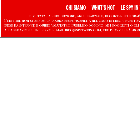
CHI SIAMO
WHAT'S HOT
LE SPY IN 
E' vietata la riproduzione, anche parziale, di contenuti e graf
L'editore non si assume nessuna responsabilità nel caso di errori eventu
prese da Internet, e quindi valutate di pubblico dominio. Se i soggetti o
alla redazione - indirizzo e-mail info@spytwins.com, che provvederà pron