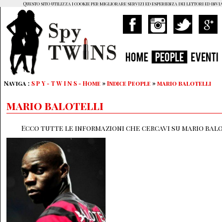
Questo sito utilizza i cookie per migliorare servizi ed esperienza dei lettori ed invi
HOME
PEOPLE
EVENTI
Naviga :
S P Y - T W I N S - Home
»
Indice People
»
mario balotelli
mario balotelli
Ecco tutte le informazioni che cercavi su mario balo