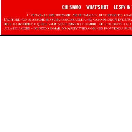
CHI SIAMO
WHAT'S HOT
LE SPY IN 
E' vietata la riproduzione, anche parziale, di contenuti e graf
L'editore non si assume nessuna responsabilità nel caso di errori eventu
prese da Internet, e quindi valutate di pubblico dominio. Se i soggetti o
alla redazione - indirizzo e-mail info@spytwins.com, che provvederà pron