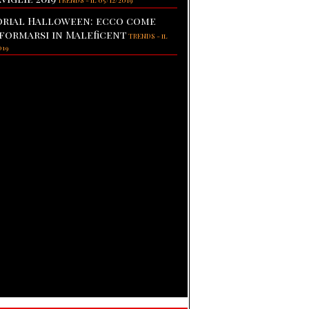
TRENDS
-
il 05/12/2019
rial Halloween: ecco come
formarsi in Maleficent
TRENDS
-
il
019