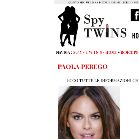
Questo sito utilizza i cookie per migliorare ser
H
Naviga :
S P Y - T W I N S - Home
»
Indice P
paola perego
Ecco tutte le informazioni che