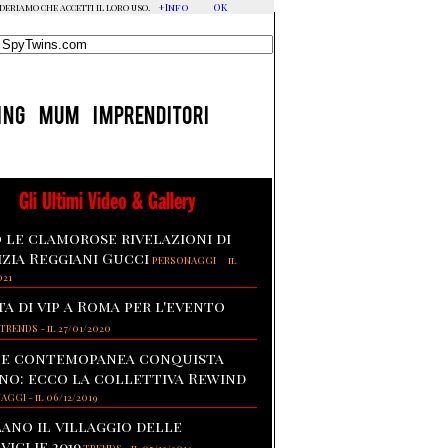
+Info
OK
ideriamo che accetti il loro uso.
ING
MUM
IMPRENDITORI
Gli Ultimi Video & Gallery
 le clamorose rivelazioni di
izia Reggiani Gucci
-
PERSONAGGI
il
021
ta di vip a Roma per l'evento
TRENDS
-
il 27/01/2020
te contemopanea conquista
no: ecco la collettiva Rewind
NAGGI
-
il 06/12/2019
lano il villaggio delle
viglie 2019