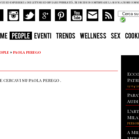
vizi ed esperienza dei lettori ed inviare pubblicità. Se decidi di continuare la navigazione cons
OME
PEOPLE
EVENTI
TRENDS
WELLNESS
SEX
COOK
eople
»
paola perego
Ecco
Patr
 cercavi su paola perego .
13/04/2
Para
Audi
L'ar
Mila
PERSO
A Mi
Mera