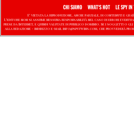
CHI SIAMO
WHAT'S HOT
LE SPY IN 
E' vietata la riproduzione, anche parziale, di contenuti e graf
L'editore non si assume nessuna responsabilità nel caso di errori eventu
prese da Internet, e quindi valutate di pubblico dominio. Se i soggetti o
alla redazione - indirizzo e-mail info@spytwins.com, che provvederà pro