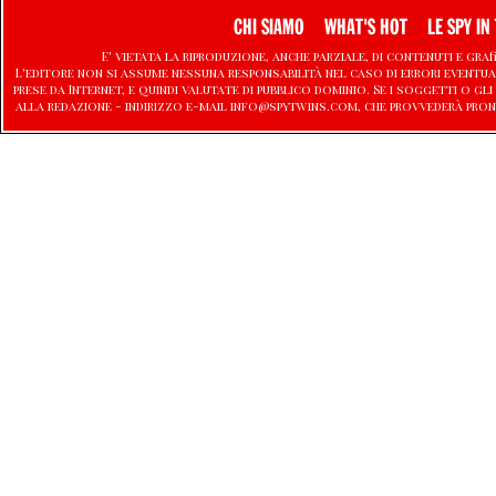
CHI SIAMO
WHAT'S HOT
LE SPY IN 
E' vietata la riproduzione, anche parziale, di contenuti e graf
L'editore non si assume nessuna responsabilità nel caso di errori eventu
prese da Internet, e quindi valutate di pubblico dominio. Se i soggetti o
alla redazione - indirizzo e-mail info@spytwins.com, che provvederà pron