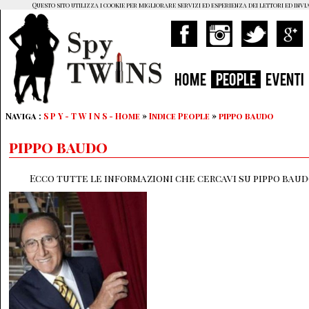
Questo sito utilizza i cookie per migliorare servizi ed esperienza dei lettori ed invi
HOME
PEOPLE
EVENTI
Naviga :
S P Y - T W I N S - Home
»
Indice People
»
pippo baudo
pippo baudo
Ecco tutte le informazioni che cercavi su pippo baudo