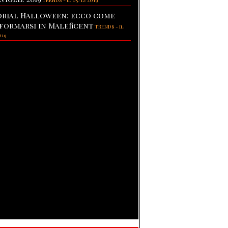
TRENDS
-
il 05/12/2019
rial Halloween: ecco come
formarsi in Maleficent
TRENDS
-
il
019