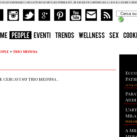
vizi ed esperienza dei lettori ed inviare pubblicità. Se decidi di continuare la navigazione cons
OME
PEOPLE
EVENTI
TRENDS
WELLNESS
SEX
COOK
eople
»
trio medusa
Ecco
Patr
 cercavi su trio medusa .
13/04/2
Para
Audi
L'ar
Mila
PERSO
A Mi
Mera