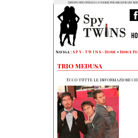
Questo sito utilizza i cookie per migliorare ser
H
Naviga :
S P Y - T W I N S - Home
»
Indice P
trio medusa
Ecco tutte le informazioni che