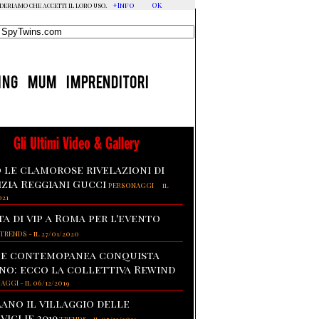
+Info
OK
ideriamo che accetti il loro uso.
ING
MUM
IMPRENDITORI
Gli Ultimi Video & Gallery
 le clamorose rivelazioni di
izia Reggiani Gucci
-
PERSONAGGI
il
021
ta di vip a Roma per l'evento
TRENDS
-
il 27/01/2020
te contemopanea conquista
no: ecco la collettiva Rewind
NAGGI
-
il 06/12/2019
lano il villaggio delle
viglie 2019