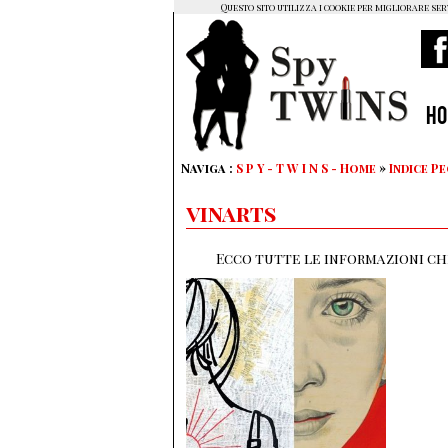
Questo sito utilizza i cookie per migliorare ser
H
Naviga :
S P Y - T W I N S - Home
»
Indice P
vinarts
Ecco tutte le informazioni che