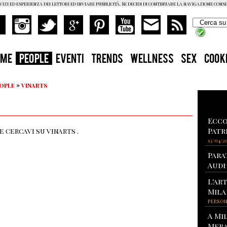
vizi ed esperienza dei lettori ed inviare pubblicità. Se decidi di continuare la navigazione cons
OME
PEOPLE
EVENTI
TRENDS
WELLNESS
SEX
COOK
eople
»
vinarts
Ecco
Patr
 cercavi su vinarts .
13/04/2
Para
Audi
L'ar
Mila
PERSO
A Mi
Mera