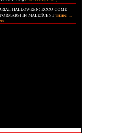
TRENDS
-
il 05/12/2019
rial Halloween: ecco come
formarsi in Maleficent
TRENDS
-
il
019