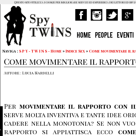
Questo sito utilizza i cookie per migliorare servizi ed esperienza dei lettori ed invi
HOME
PEOPLE
EVENTI
Naviga :
S P Y - T W I N S - Home
»
Indice Sex
»
Come movimentare il r
Come movimentare il rapporto
Autore : Lucia Nardelli
Per
movimentare il rapporto con i
serve molta inventiva e tante idee orig
cadere nella monotonia? Se non vuoi
rapporto si appiattisca ecco
come