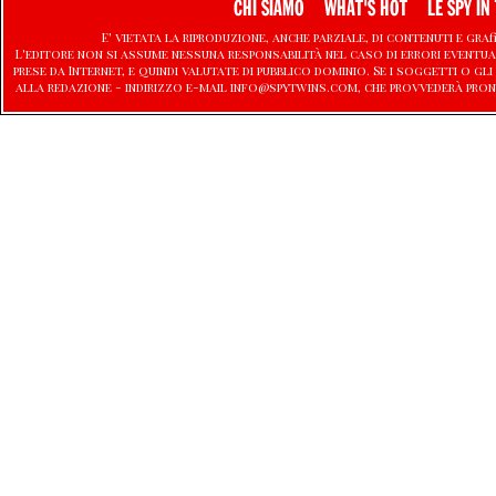
CHI SIAMO
WHAT'S HOT
LE SPY IN 
E' vietata la riproduzione, anche parziale, di contenuti e graf
L'editore non si assume nessuna responsabilità nel caso di errori eventu
prese da Internet, e quindi valutate di pubblico dominio. Se i soggetti o
alla redazione - indirizzo e-mail info@spytwins.com, che provvederà pron