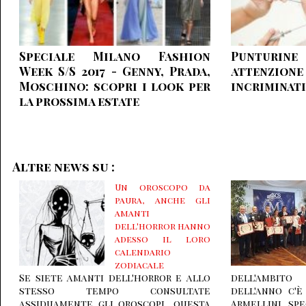
Speciale Milano Fashion
Punturine
Week S/S 2017 - Genny, Prada,
attenzion
Moschino: scopri i look per
incriminati
la prossima estate
Altre news su :
Un oroscopo da
paura, anche gli
amanti
dell'horror hanno
adesso il loro
calendario
zodiacale
Se siete amanti dell'horror e allo
dell'ambito
stesso tempo consultate
dell'anno c'
assiduamente gli oroscopi, questa
Armellini spe