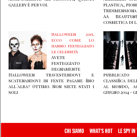
gallery è per voi.
plastica, pion
Tridimension
AA Beauty&
cosmetica di l
Halloween 2015,
ecco come lo
hanno festeggiato
le celebrità
Avete
festeggiato
degnamente
Halloween travestendovi e
pubblicato
scatenandovi in feste pagane fino
classifica de
all´alba? Ottimo. Non siete stati i
al mondo, ag
soli
giugno 2014 - g
CHI SIAMO
WHAT'S HOT
LE SPY IN 