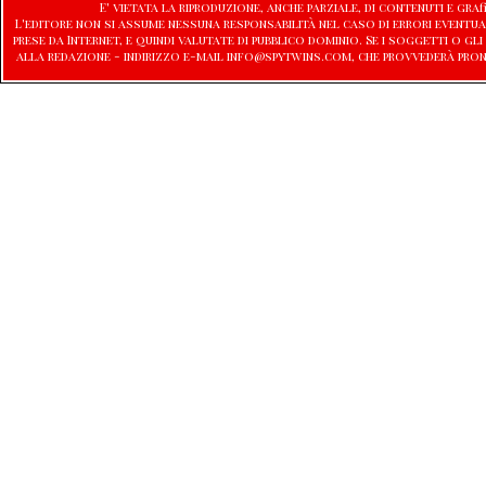
E' vietata la riproduzione, anche parziale, di contenuti e graf
L'editore non si assume nessuna responsabilità nel caso di errori eventu
prese da Internet, e quindi valutate di pubblico dominio. Se i soggetti o
alla redazione - indirizzo e-mail info@spytwins.com, che provvederà pro