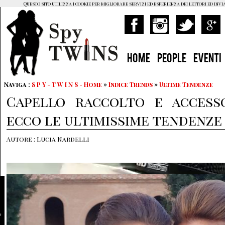
Questo sito utilizza i cookie per migliorare servizi ed esperienza dei lettori ed invi
HOME
PEOPLE
EVENTI
Naviga :
S P Y - T W I N S - Home
»
Indice Trends
»
Ultime Tendenze
Capello raccolto e access
ecco le ultimissime tendenze
Autore : Lucia Nardelli