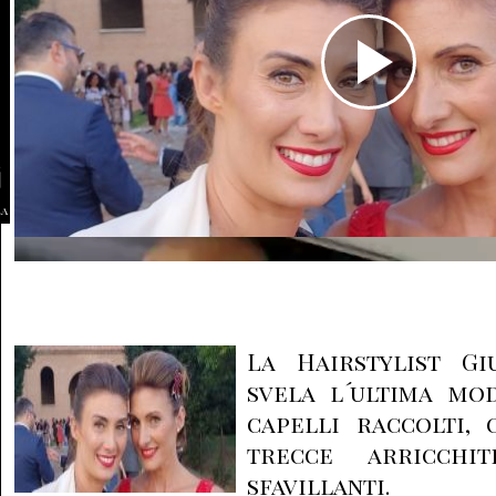
la
La Hairstylist Gi
svela l´ultima mo
capelli raccolti, 
trecce arricchi
sfavillanti.