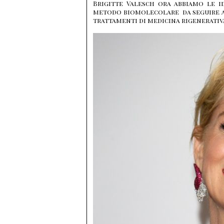
Brigitte Valesch ora abbiamo le i
metodo biomolecolare da seguire at
trattamenti di medicina rigenerativ