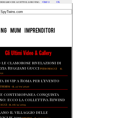
+Info
OK
ideriamo che accetti il loro uso.
ING
MUM
IMPRENDITORI
Gli Ultimi Video & Gallery
 le clamorose rivelazioni di
izia Reggiani Gucci
-
PERSONAGGI
il
021
ta di vip a Roma per l'evento
TRENDS
-
il 27/01/2020
te contemopanea conquista
no: ecco la collettiva Rewind
NAGGI
-
il 06/12/2019
lano il villaggio delle
viglie 2019