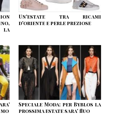
ion
Un'estate tra ricami
no,
d'oriente e perle preziose
 la
ra'
Speciale Moda: per Byblos la
imo
prossima estate sara' fluo