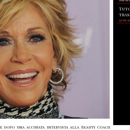
Tuto
tras
22/10/2
 e dopo una accurata intervista alla Beauty Coach