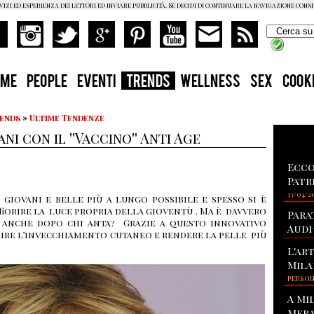
vizi ed esperienza dei lettori ed inviare pubblicità. Se decidi di continuare la navigazione cons
OME
PEOPLE
EVENTI
TRENDS
WELLNESS
SEX
COOK
rends
»
Ultime Tendenze
i con il ''Vaccino'' Anti Age
Ecco
Patr
13/04/2
giovani e belle più a lungo possibile e spesso si è
fiorire la luce propria della gioventù . Ma è davvero
Para
e anche dopo chi anta? Grazie a questo innovativo
Audi
enire l’invecchiamento cutaneo e rendere la pelle più
L'ar
Mila
PERSO
A Mi
Mera