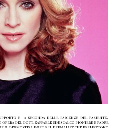
upporto e a seconda delle esigenze del paziente,
d opera del dott. Raffaele Siniscalco pioniere e padre
ome il dermovital injet e il dermalift che permettono