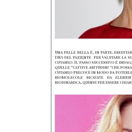
Una pelle bella è, in parte, eredit
DNA del paziente per valutare la s
cutaneo. Il passo successivo è indag
quelle “cattive abitudini “che poss
cutaneo precoce in modo da poterle 
biomolecole ricavate da element
biodinamica, quindi per essere chia