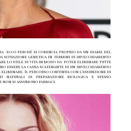
aria ecco perché si comincia proprio da un esame del
ua situazione genetica in termini di invecchiamento
are lo stile di vita in modo da poter eliminare tutte
ano essere la causa scatenante di un invecchiamento
eliminare. Il percorso continua con l’assunzione di
i naturali di preparazione biologica e spesso
re non si assumono farmaci.