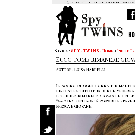
Questo sito utilizza i cookie per migliorare ser
H
Naviga :
S P Y - T W I N S - Home
»
Indice T
Ecco come rimanere giovan
Autore : Luisa Nardelli
Il sogno di ogni donna è rimanere 
disposte a tutto pur di non vedere s
possibile rimanere giovani e bell
“vaccino anti age” è possibile prev
fresca e giovane.