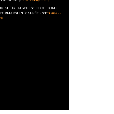
TRENDS
-
il 05/12/2019
rial Halloween: ecco come
formarsi in Maleficent
TRENDS
-
il
019