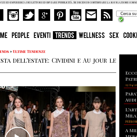
vizi ed esperienza dei lettori ed inviare pubblicità. Se decidi di continuare la navigazione cons
OME
PEOPLE
EVENTI
TRENDS
WELLNESS
SEX
COOK
rends
»
Ultime Tendenze
ta dell'estate: Cividini e Au jour le
Ecco
Patr
13/04/2
Para
Audi
L'ar
Mila
PERSO
A Mi
Mera