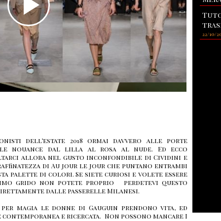
Tuto
tras
22/10/2
onisti dell’estate 2018 ormai davvero alle porte
le nouance dal lilla al rosa al nude. Ed ecco
ltarci allora nel gusto inconfondibile di Cividini e
raffinatezza di Au jour le jour che puntano entrambi
ta palette di colori. Se siete curiosi e volete essere
timo grido non potete proprio perdetevi questo
direttamente dalle passerelle Milanesi.
 per magia le donne di Gauguin prendono vita, ed
ne contemporanea e ricercata. Non possono mancare I