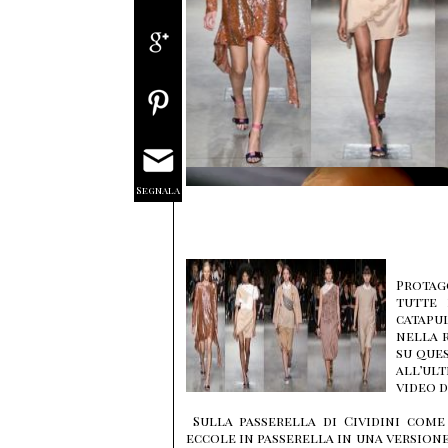
Segnala
Protag
tutte 
catapu
nella 
su ques
all’ul
video 
Sulla passerella di Cividini come
eccole in passerella in una versio