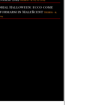
TRENDS
-
il 05/12/2019
rial Halloween: ecco come
formarsi in Maleficent
TRENDS
-
il
019