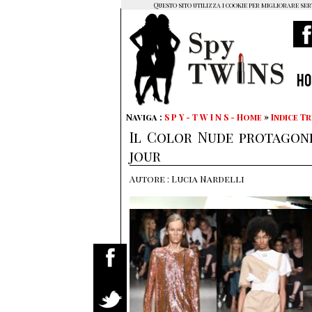
Questo sito utilizza i cookie per migliorare ser
H
Naviga :
S P Y - T W I N S - Home
»
Indice T
Il Color Nude protagonis
jour
Autore : Lucia Nardelli