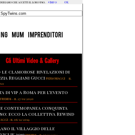
+Info
OK
ideriamo che accetti il loro uso.
ING
MUM
IMPRENDITORI
Gli Ultimi Video & Gallery
 le clamorose rivelazioni di
izia Reggiani Gucci
-
PERSONAGGI
il
021
ta di vip a Roma per l'evento
TRENDS
-
il 27/01/2020
te contemopanea conquista
no: ecco la collettiva Rewind
NAGGI
-
il 06/12/2019
lano il villaggio delle
viglie 2019