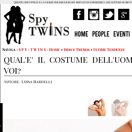
Questo sito utilizza i cookie per migliorare servizi ed esperienza dei lettori ed invi
HOME
PEOPLE
EVENTI
Naviga :
S P Y - T W I N S - Home
»
Indice Trends
»
Ultime Tendenze
QUAL'E' IL COSTUME DELL'UO
VOI?
Autore : Luisa Nardelli