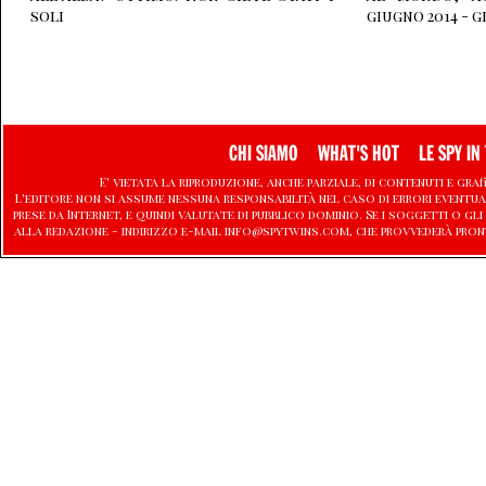
soli
giugno 2014 - g
CHI SIAMO
WHAT'S HOT
LE SPY IN 
E' vietata la riproduzione, anche parziale, di contenuti e graf
L'editore non si assume nessuna responsabilità nel caso di errori eventu
prese da Internet, e quindi valutate di pubblico dominio. Se i soggetti o
alla redazione - indirizzo e-mail info@spytwins.com, che provvederà pron