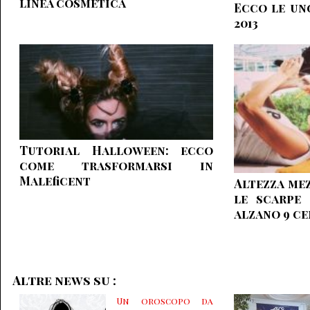
linea cosmetica
Ecco le ung
2013
Tutorial Halloween: ecco
come trasformarsi in
Maleficent
Altezza mez
le scarpe
alzano 9 c
Altre news su :
Un oroscopo da