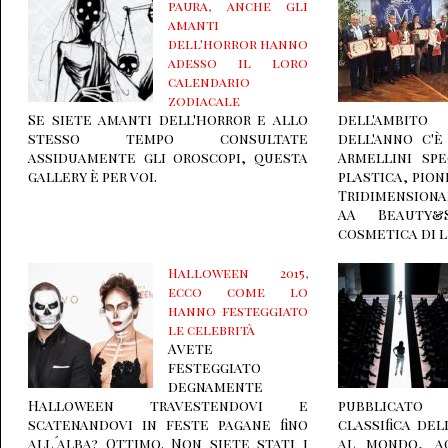
paura, anche gli
amanti
dell'horror hanno
adesso il loro
calendario
zodiacale
Se siete amanti dell'horror e allo
dell'ambito
stesso tempo consultate
dell'anno c'
assiduamente gli oroscopi, questa
Armellini spe
gallery è per voi.
plastica, pion
Tridimension
AA Beauty&
cosmetica di l
Halloween 2015,
ecco come lo
hanno festeggiato
le celebrità
Avete
festeggiato
degnamente
Halloween travestendovi e
pubblicato
scatenandovi in feste pagane fino
classifica de
all´alba? Ottimo. Non siete stati i
al mondo, ag