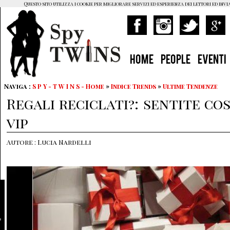
Questo sito utilizza i cookie per migliorare servizi ed esperienza dei lettori ed invi
HOME
PEOPLE
EVENTI
Naviga :
S P Y - T W I N S - Home
»
Indice Trends
»
Ultime Tendenze
Regali reciclati?: sentite co
vip
Autore : Lucia Nardelli