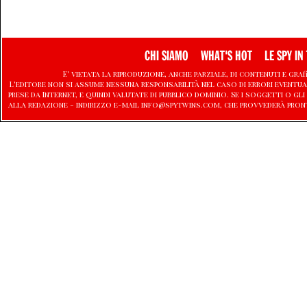
CHI SIAMO
WHAT'S HOT
LE SPY IN 
E' vietata la riproduzione, anche parziale, di contenuti e graf
L'editore non si assume nessuna responsabilità nel caso di errori eventu
prese da Internet, e quindi valutate di pubblico dominio. Se i soggetti o
alla redazione - indirizzo e-mail info@spytwins.com, che provvederà pron