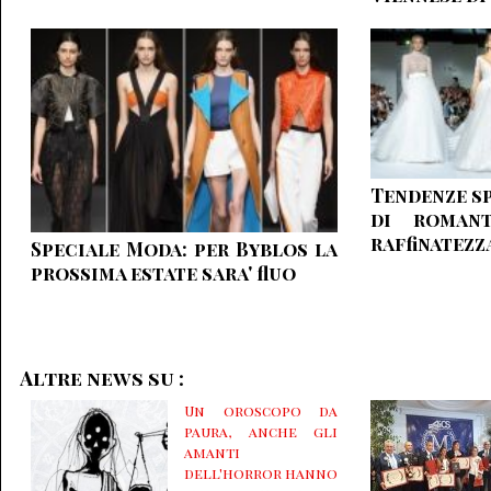
Tendenze sp
di romant
raffinatezz
Speciale Moda: per Byblos la
prossima estate sara' fluo
Altre news su :
Un oroscopo da
paura, anche gli
amanti
dell'horror hanno