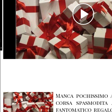
la
Manca pochissimo a
corsa spasmodita 
fantomatico regalo