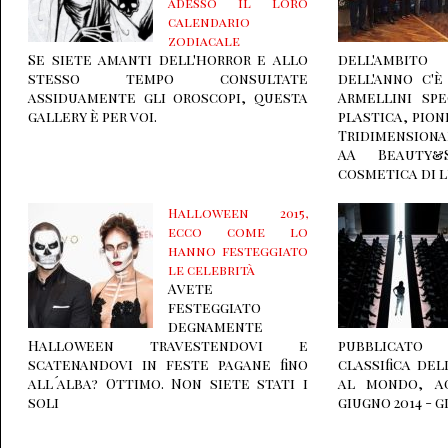
adesso il loro
calendario
zodiacale
Se siete amanti dell'horror e allo
dell'ambito
stesso tempo consultate
dell'anno c'
assiduamente gli oroscopi, questa
Armellini spe
gallery è per voi.
plastica, pion
Tridimension
AA Beauty&
cosmetica di l
Halloween 2015,
ecco come lo
hanno festeggiato
le celebrità
Avete
festeggiato
degnamente
Halloween travestendovi e
pubblicato
scatenandovi in feste pagane fino
classifica de
all´alba? Ottimo. Non siete stati i
al mondo, ag
soli
giugno 2014 - g