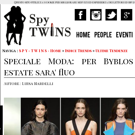
Questo sito utilizza i cookie per migliorare servizi ed esperienza dei lettori ed invi
HOME
PEOPLE
EVENTI
Naviga :
S P Y - T W I N S - Home
»
Indice Trends
»
Ultime Tendenze
Speciale Moda: per Byblos
estate sara' fluo
Autore : Luisa Nardelli