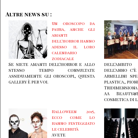
Altre news su :
Un oroscopo da
paura, anche gli
amanti
dell'horror hanno
adesso il loro
calendario
zodiacale
Se siete amanti dell'horror e allo
dell'ambito
stesso tempo consultate
dell'anno c'
assiduamente gli oroscopi, questa
Armellini spe
gallery è per voi.
plastica, pion
Tridimension
AA Beauty&
cosmetica di l
Halloween 2015,
ecco come lo
hanno festeggiato
le celebrità
Avete