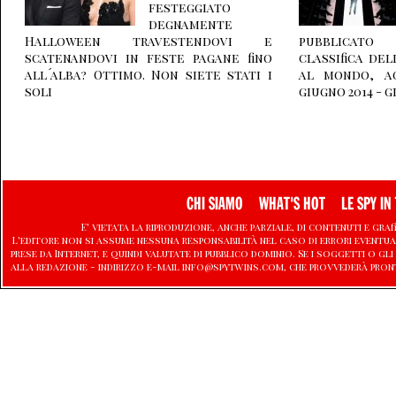
festeggiato
degnamente
Halloween travestendovi e
pubblicato
scatenandovi in feste pagane fino
classifica de
all´alba? Ottimo. Non siete stati i
al mondo, ag
soli
giugno 2014 - g
CHI SIAMO
WHAT'S HOT
LE SPY IN 
E' vietata la riproduzione, anche parziale, di contenuti e graf
L'editore non si assume nessuna responsabilità nel caso di errori eventu
prese da Internet, e quindi valutate di pubblico dominio. Se i soggetti o
alla redazione - indirizzo e-mail info@spytwins.com, che provvederà pron