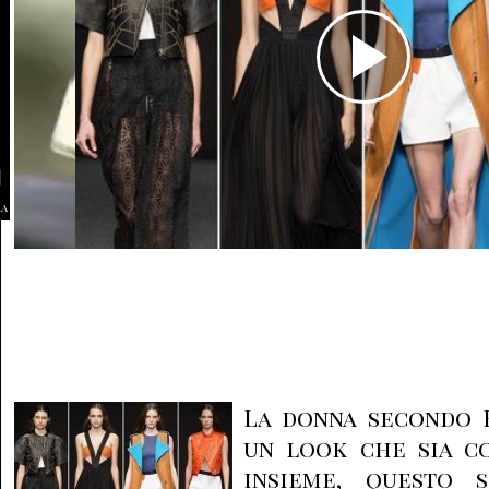
la
La donna secondo 
un look che sia c
insieme, questo 