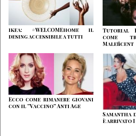
ikea: #WELCOMEhome il
Tutorial 
desing accessibile a tutti
come tr
Maleficent
Ecco come rimanere giovani
con il ''Vaccino'' Anti Age
Samantha d
è arrivato 